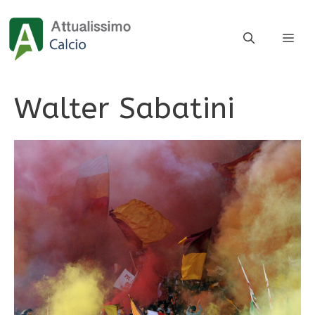
Vai
al
ME
contenuto
Walter Sabatini