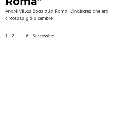
Roma”
André Villas Boas alla Roma. L’indiscrezione era
circolata già dicembre
Pagina
Pagina
Pagina
1
2
…
6
Successivo
→