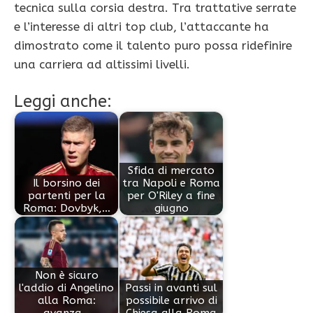
tecnica sulla corsia destra. Tra trattative serrate
e l’interesse di altri top club, l’attaccante ha
dimostrato come il talento puro possa ridefinire
una carriera ad altissimi livelli.
Leggi anche:
Sfida di mercato
Il borsino dei
tra Napoli e Roma
partenti per la
per O'Riley a fine
Roma: Dovbyk,…
giugno
Non è sicuro
l'addio di Angelino
Passi in avanti sul
alla Roma:
possibile arrivo di
avanza…
Chiesa alla Roma