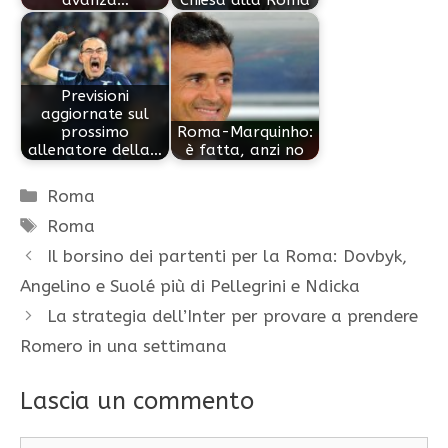
Previsioni
aggiornate sul
prossimo
Roma-Marquinho:
allenatore della…
è fatta, anzi no
Categorie
Roma
Tag
Roma
Il borsino dei partenti per la Roma: Dovbyk,
Angelino e Suolé più di Pellegrini e Ndicka
La strategia dell’Inter per provare a prendere
Romero in una settimana
Lascia un commento