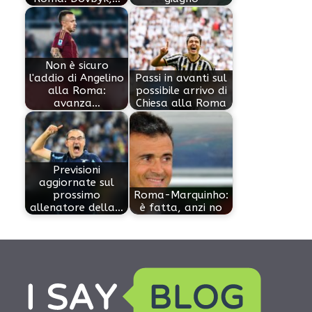
Non è sicuro
l'addio di Angelino
Passi in avanti sul
alla Roma:
possibile arrivo di
avanza…
Chiesa alla Roma
Previsioni
aggiornate sul
prossimo
Roma-Marquinho:
allenatore della…
è fatta, anzi no