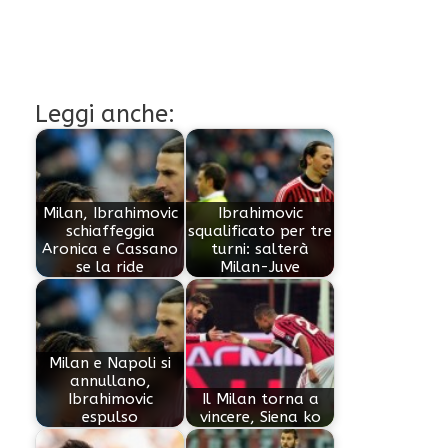
Leggi anche:
Milan, Ibrahimovic
Ibrahimovic
schiaffeggia
squalificato per tre
Aronica e Cassano
turni: salterà
se la ride
Milan-Juve
Milan e Napoli si
annullano,
Ibrahimovic
Il Milan torna a
espulso
vincere, Siena ko