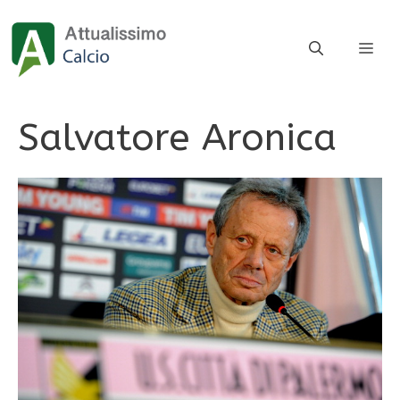
Vai
al
ME
contenuto
Salvatore Aronica