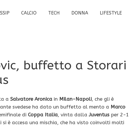
SSIP
CALCIO
TECH
DONNA
LIFESTYLE
vic, buffetto a Storari
us
ta a
Salvatore Aronica
in
Milan-Napoli
, che gli è
accante svedese ha dato un buffetto al mento a
Marco
emifinale di
Coppa Italia
, vinta dalla
Juventus
per 2-1
i si è accesa una mischia, che ha visto coinvolti molti