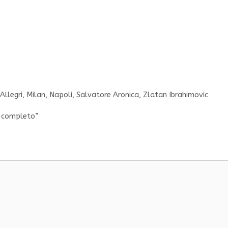
Allegri
,
Milan
,
Napoli
,
Salvatore Aronica
,
Zlatan Ibrahimovic
al completo”