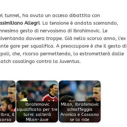
del tunnel, ha avuto un acceso dibattito con
similiano Allegri
. La tensione è andata scemando,
ennesimo gesto di nervosismo di Ibrahimovic. Le
ventando davvero troppe. Già nello scorso anno, l’ex
nte gare per squalifica. A preoccupare è che il gesto di
Napoli, che, ricorso permettendo, lo estrometterà dalle
atch casalingo contro la Juventus.
Ibrahimovic
Milan, Ibrahimovic
squalificato per tre
schiaffeggia
Ibra, il
turni: salterà
Aronica e Cassano
icorso
Milan-Juve
se la ride