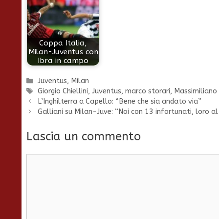
Coppa Italia,
Milan-Juventus con
Ibra in campo
Categorie
Juventus
,
Milan
Tag
Giorgio Chiellini
,
Juventus
,
marco storari
,
Massimiliano 
L’Inghilterra a Capello: “Bene che sia andato via”
Galliani su Milan-Juve: “Noi con 13 infortunati, loro 
Lascia un commento
Commento