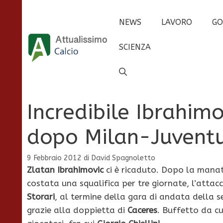
Vai
al
NEWS
LAVORO
GO
contenuto
SCIENZA
Incredibile Ibrahimo
dopo Milan-Juvent
9 Febbraio 2012
di
David Spagnoletto
Zlatan Ibrahimovic
ci è ricaduto. Dopo la mana
costata una squalifica per tre giornate, l’att
Storari
, al termine della gara di andata della s
grazie alla doppietta di
Caceres
. Buffetto da cu