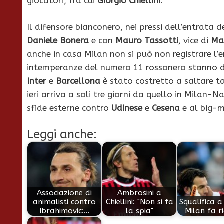
giocatori, fra cui
Giorgio Chiellini
.
Il difensore bianconero, nei pressi dell’entrata 
Daniele Bonera
e con
Mauro Tassotti
, vice di
Mas
anche in casa Milan non si può non registrare l’
intemperanze del numero 11 rossonero stanno di
Inter
e
Barcellona
è stato costretto a saltare ta
ieri arriva a soli tre giorni da quello in Milan-
sfide esterne contro
Udinese
e
Cesena
e al big-m
Leggi anche:
Associazione di
Ambrosini a
animalisti contro
Chiellini: "Non si fa
Squalifica a 
Ibrahimovic:…
la spia"
Milan fa r