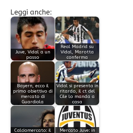
Leggi anche:
Real Madrid su
Juve, Vidal a un
Vidal, Marotta
passo
conferma
Bayern, ecco il
Vidal si presenta in
primo obiettivo di
ritardo, il ct del
mercato di
Cile lo manda a
Guardiola
casa
Calciomercato: il
Mercato Juve: in