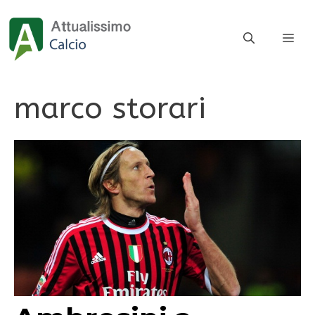
Vai
al
ME
contenuto
marco storari