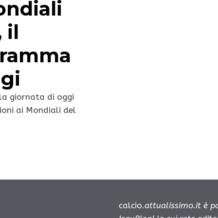
ondiali
 il
gramma
ggi
a giornata di oggi
ioni ai Mondiali del
calcio.
attualissimo.it è 