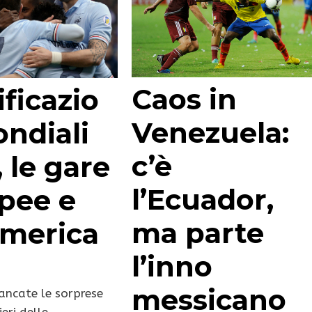
Caos in
ficazio
Venezuela:
ondiali
c’è
 le gare
l’Ecuador,
pee e
ma parte
merica
l’inno
messicano
ncate le sorprese
ieri delle