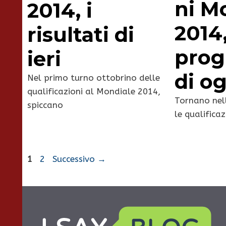
ni M
2014, i
2014,
risultati di
pro
ieri
di o
Nel primo turno ottobrino delle
qualificazioni al Mondiale 2014,
Tornano nell
spiccano
le qualificaz
Pagina
Pagina
1
2
Successivo
→