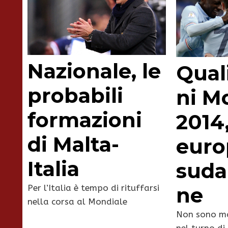
Nazionale, le
Quali
probabili
ni M
formazioni
2014,
di Malta-
euro
Italia
suda
ne
Per l’Italia è tempo di rituffarsi
nella corsa al Mondiale
Non sono ma
nel turno di 