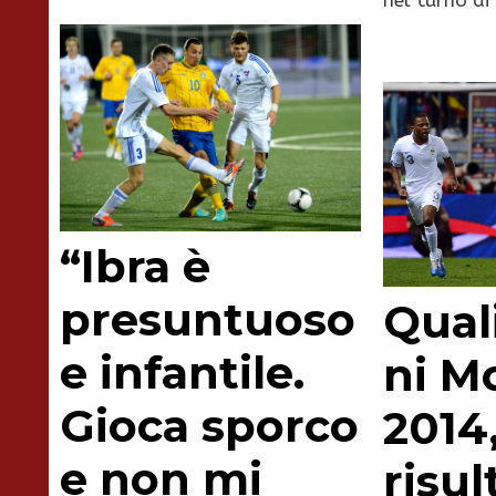
“Ibra è
presuntuoso
Quali
e infantile.
ni M
Gioca sporco
2014,
e non mi
risul