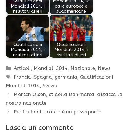
Qualificazioni
Mondiali 2014, le
Mondiali 2014, i
gare europee e
risultati di ieri
sudamericane
Qualificazioni
Qualificazioni
Mondiali 2014, i
Mondiali 2014, i
risultati di ieri
risultati di ieri
Categorie
Articoli
,
Mondiali 2014
,
Nazionale
,
News
Tag
Francia-Spagna
,
germania
,
Qualificazioni
Mondiali 1014
,
Svezia
Morten Olsen, ct della Danimarca, attacca la
nostra nazionale
Per i cubani il calcio è un passaporto
Lascia un commento