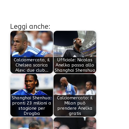
Leggi anche:
Calciomercato, il
Ufficiale: Nicolas
Chelsea scarica
Anelka passa allo
Alex: due club…
Shanghai Shenshua
Shanghai Shenhua:
Calciomercato: il
pronti 23 milioni a
Milan può
stagione per
prendere Anelka
Drogba
gratis