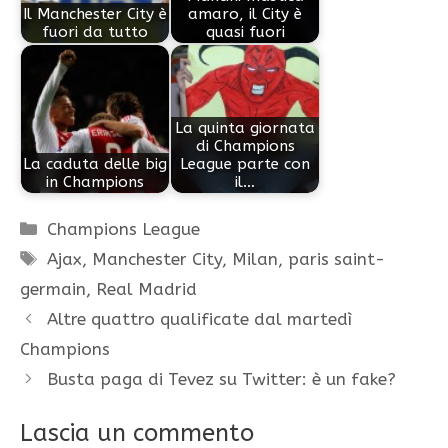
Il Manchester City è
amaro, il City è
fuori da tutto
quasi fuori
La quinta giornata
di Champions
La caduta delle big
League parte con
in Champions
il…
Categorie
Champions League
Tag
Ajax
,
Manchester City
,
Milan
,
paris saint-
germain
,
Real Madrid
Altre quattro qualificate dal martedì
Champions
Busta paga di Tevez su Twitter: è un fake?
Lascia un commento