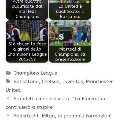
Altre quattro
qualificate dal
Lo United è
martedì
qualificato, il
Champions
Barca no.
Si è chiusa la fase
a gironi della
Martedì di
Champions League
Champions, la
2012/13
presentazione
Categorie
Champions League
Tag
Barcellona
,
Chelsea
,
Juventus
,
Manchester
United
Prandelli crede nei viola: “La Fiorentina
continuerà a stupire”
Anderlecht-Milan, le probabili formazioni