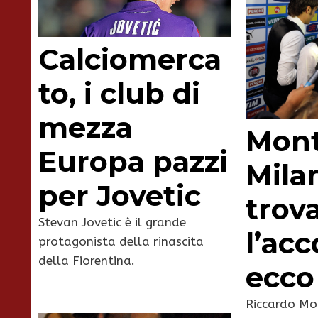
Calciomerca
to, i club di
mezza
Mont
Europa pazzi
Mila
per Jovetic
trov
Stevan Jovetic è il grande
l’acc
protagonista della rinascita
della Fiorentina.
ecco 
Riccardo Mon