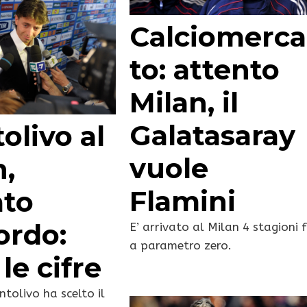
Calciomerca
to: attento
Milan, il
Galatasaray
olivo al
vuole
n,
Flamini
ato
ordo:
E’ arrivato al Milan 4 stagioni 
a parametro zero.
le cifre
tolivo ha scelto il