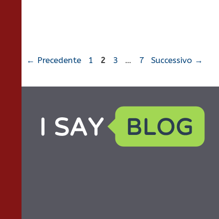
Pagina
Pagina
Pagina
Pagina
←
Precedente
1
2
3
…
7
Successivo
→