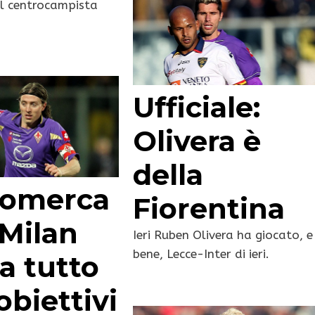
Il centrocampista
Ufficiale:
Olivera è
della
iomerca
Fiorentina
l Milan
Ieri Ruben Olivera ha giocato, e
bene, Lecce-Inter di ieri.
a tutto
obiettivi