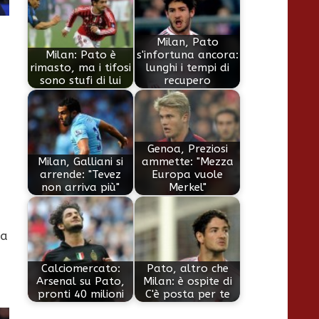
Milan, Pato
Milan: Pato è
s'infortuna ancora:
rimasto, ma i tifosi
lunghi i tempi di
sono stufi di lui
recupero
Genoa, Preziosi
Milan, Galliani si
ammette: "Mezza
arrende: "Tevez
Europa vuole
non arriva più"
Merkel"
fa
Calciomercato:
Pato, altro che
Arsenal su Pato,
Milan: è ospite di
pronti 40 milioni
C'è posta per te