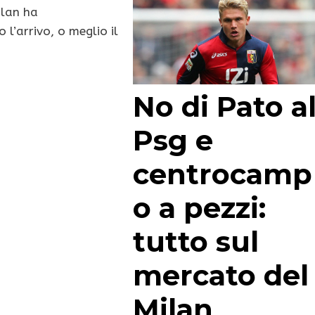
Milan ha
o l’arrivo, o meglio il
No di Pato a
Psg e
centrocamp
o a pezzi:
tutto sul
mercato del
Milan