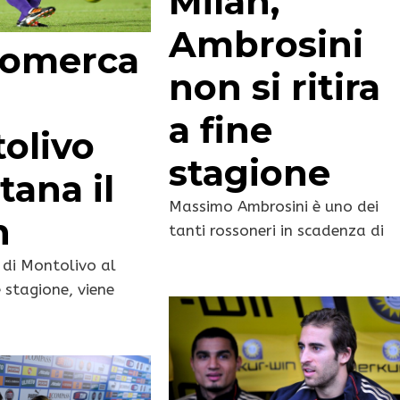
Milan,
Ambrosini
iomerca
non si ritira
a fine
olivo
stagione
tana il
Massimo Ambrosini è uno dei
n
tanti rossoneri in scadenza di
 di Montolivo al
e stagione, viene