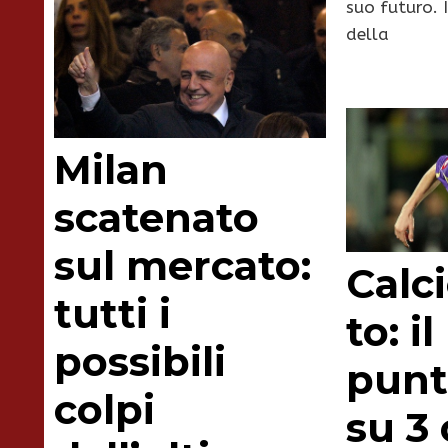
suo futuro. 
della
Milan
scatenato
sul mercato:
Calc
tutti i
to: i
possibili
punt
colpi
su 3 