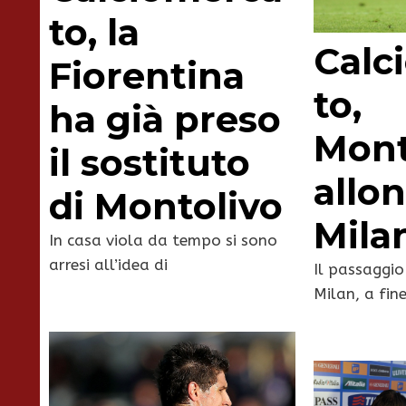
to, la
Calc
Fiorentina
to,
ha già preso
Mont
il sostituto
allon
di Montolivo
Mila
In casa viola da tempo si sono
arresi all’idea di
Il passaggio
Milan, a fin