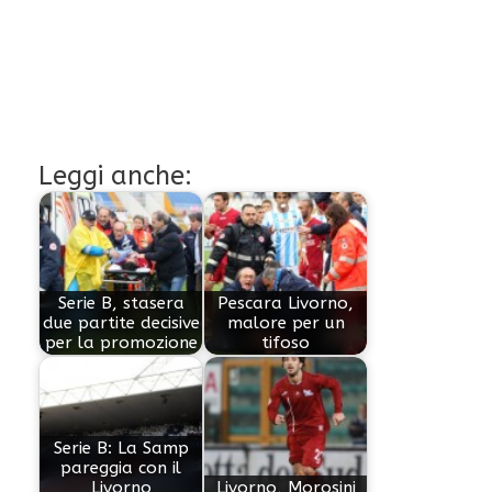
Leggi anche:
Serie B, stasera
Pescara Livorno,
due partite decisive
malore per un
per la promozione
tifoso
Serie B: La Samp
pareggia con il
Livorno
Livorno, Morosini