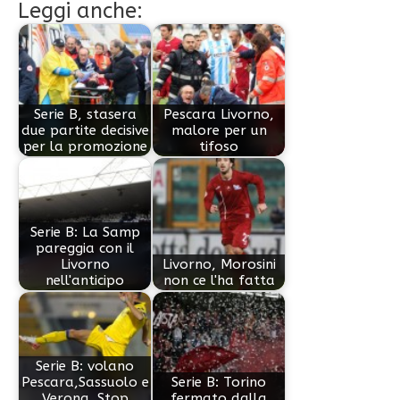
Leggi anche:
Serie B, stasera
Pescara Livorno,
due partite decisive
malore per un
per la promozione
tifoso
Serie B: La Samp
pareggia con il
Livorno
Livorno, Morosini
nell'anticipo
non ce l'ha fatta
Serie B: volano
Pescara,Sassuolo e
Serie B: Torino
Verona. Stop
fermato dalla