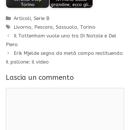
Torino
grandine, ecco gli…
Categorie
Articoli
,
Serie B
Tag
Livorno
,
Pescara
,
Sassuolo
,
Torino
Il Tottenham vuole uno tra Di Natale e Del
Piero
Erik Mjelde segna da metà campo restituendo
il pallone: il video
Lascia un commento
Commento