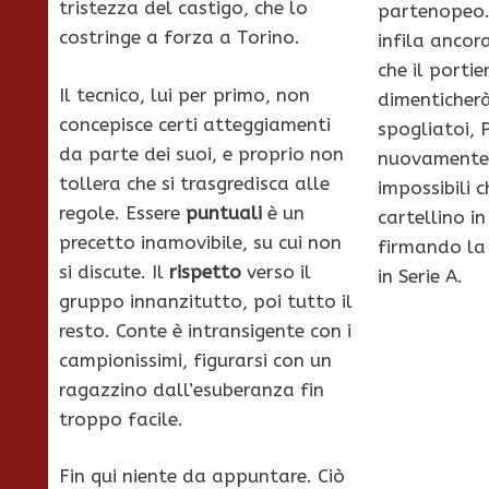
tristezza del castigo, che lo
partenopeo. 
costringe a forza a Torino.
infila ancor
che il portie
Il tecnico, lui per primo, non
dimenticherà
concepisce certi atteggiamenti
spogliatoi, 
da parte dei suoi, e proprio non
nuovamente i
tollera che si trasgredisca alle
impossibili c
regole. Essere
puntuali
è un
cartellino i
precetto inamovibile, su cui non
firmando la 
si discute. Il
rispetto
verso il
in Serie A.
gruppo innanzitutto, poi tutto il
resto. Conte è intransigente con i
campionissimi, figurarsi con un
ragazzino dall’esuberanza fin
troppo facile.
Fin qui niente da appuntare. Ciò