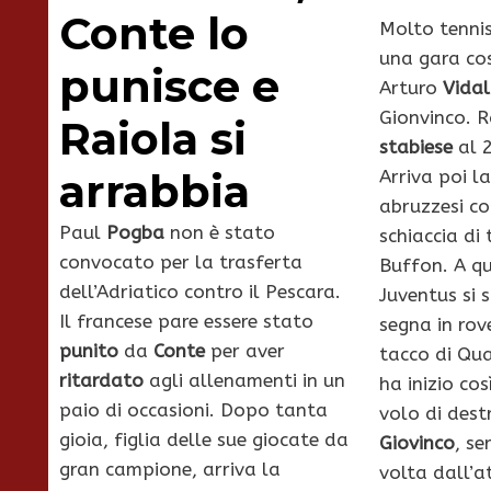
Conte lo
Molto tennis
una gara cos
punisce e
Arturo
Vidal
Gionvinco. 
Raiola si
stabiese
al 2
arrabbia
Arriva poi la
abruzzesi co
Paul
Pogba
non è stato
schiaccia di 
convocato per la trasferta
Buffon. A qu
dell’Adriatico contro il Pescara.
Juventus si 
Il francese pare essere stato
segna in rov
punito
da
Conte
per aver
tacco di Qua
ritardato
agli allenamenti in un
ha inizio cos
paio di occasioni. Dopo tanta
volo di dest
gioia, figlia delle sue giocate da
Giovinco
, se
gran campione, arriva la
volta dall’a