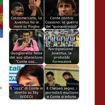
Calciomercato, la
Conte contro
Juventus ha le
Cassano: la guerra
mani su Pogba
dei "quaquaraquà"
Nordsjaelland-
Quagliarella felice
Juventus, le
del suo allenatore:
probabili
"Conte usa…
formazioni
ta
Il "cazz" di Conte in
Il Chelsea segna, i
diretta su Sky
giornalisti esultano
(VIDEO)
e Conte si infuria