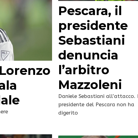
Pescara, il
presidente
Sebastiani
denuncia
l’arbitro
i Lorenzo
Mazzoleni
ala
dale
Daniele Sebastiani all’attacco. 
presidente del Pescara non ha
mere
digerito