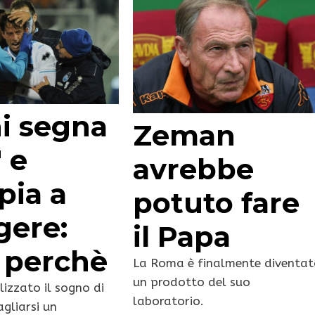
i segna
Zeman
′ e
avrebbe
pia a
potuto fare
gere:
il Papa
 perchè
La Roma è finalmente diventa
un prodotto del suo
lizzato il sogno di
laboratorio.
agliarsi un