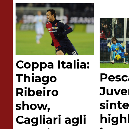
Coppa Italia:
Pesc
Thiago
Juve
Ribeiro
sinte
show,
highl
Cagliari agli