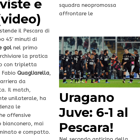
viste e
squadra neopromossa
affrontare le
(video)
stende il Pescara di
 45′ minuti di
e gol
nel primo
chiviare la pratica
o con tripletta
i Fabio
Quagliarella
,
carriera da
ta. Il match,
Uragano
te unilaterale, ha
denza le
Juve: 6-1 al
che offensive
Pescara!
o bianconero, mai
minato e compatto.
Nel secondo anticipo della