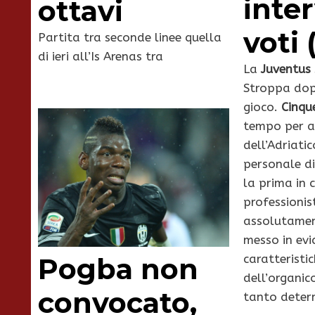
inter
ottavi
voti 
Partita tra seconde linee quella
di ieri all’Is Arenas tra
La
Juventus
Stroppa dopo
gioco.
Cinqu
tempo per ar
dell’Adriatic
personale d
la prima in 
professionis
assolutamen
messo in evi
caratteristi
Pogba non
dell’organic
convocato,
tanto deter