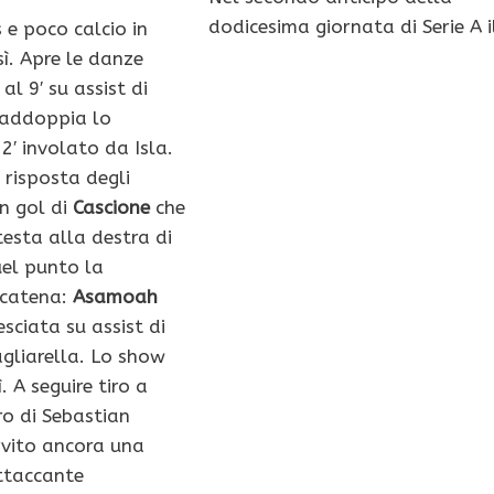
dodicesima giornata di Serie A i
 e poco calcio in
ì. Apre le danze
al 9′ su assist di
Raddoppia lo
2′ involato da Isla.
 risposta degli
n gol di
Cascione
che
testa alla destra di
el punto la
scatena:
Asamoah
esciata su assist di
gliarella. Lo show
ì. A seguire tiro a
ro di Sebastian
rvito ancora una
ttaccante