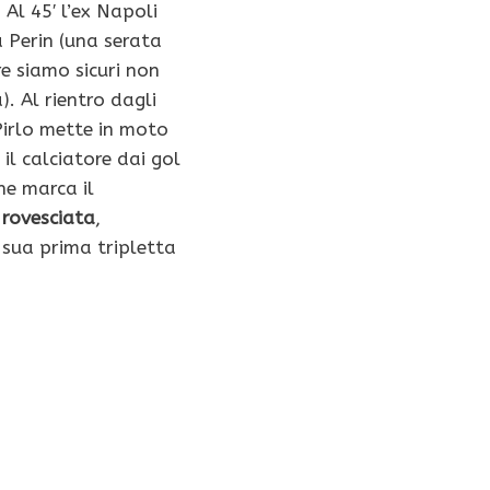
Al 45′ l’ex Napoli
a Perin (una serata
re siamo sicuri non
). Al rientro dagli
Pirlo mette in moto
l calciatore dai gol
he marca il
n
rovesciata
,
sua prima tripletta