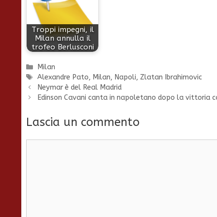
Troppi impegni, il
Milan annulla il
trofeo Berlusconi
Categorie
Milan
Tag
Alexandre Pato
,
Milan
,
Napoli
,
Zlatan Ibrahimovic
Neymar è del Real Madrid
Edinson Cavani canta in napoletano dopo la vittoria con
Lascia un commento
Commento