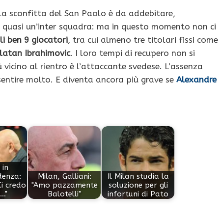
la sconfitta del San Paolo è da addebitare,
i quasi un’inter squadra: ma in questo momento non ci
li ben 9 giocatori
, tra cui almeno tre titolari fissi come
latan Ibrahimovic
. I loro tempi di recupero non si
icino al rientro è l’attaccante svedese. L’assenza
sentire molto. E diventa ancora più grave se
Alexandre
 in
denza:
Milan, Galliani:
Il Milan studia la
i credo
"Amo pazzamente
soluzione per gli
.."
Balotelli"
infortuni di Pato