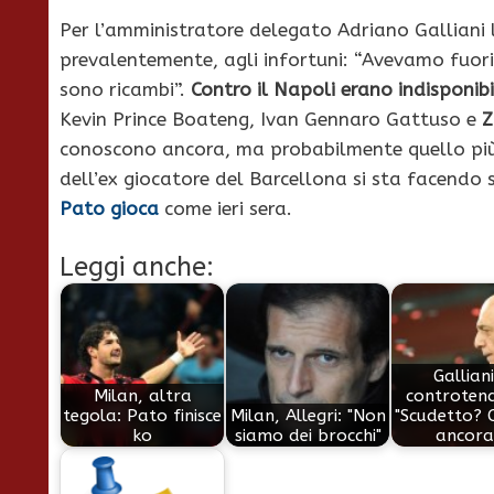
Per l’amministratore delegato Adriano Galliani 
prevalentemente, agli infortuni: “Avevamo fuor
sono ricambi”.
Contro il Napoli erano indisponibi
Kevin Prince Boateng, Ivan Gennaro Gattuso e
Z
conoscono ancora, ma probabilmente quello più v
dell’ex giocatore del Barcellona si sta facendo 
Pato gioca
come ieri sera.
Leggi anche:
Galliani
Milan, altra
controten
tegola: Pato finisce
Milan, Allegri: "Non
"Scudetto? C
ko
siamo dei brocchi"
ancora.