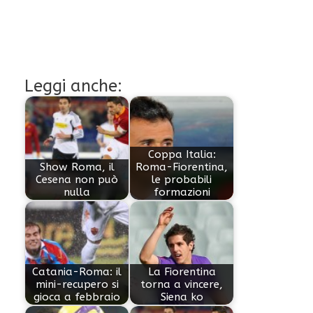
Leggi anche:
Coppa Italia:
Show Roma, il
Roma-Fiorentina,
Cesena non può
le probabili
nulla
formazioni
Catania-Roma: il
La Fiorentina
mini-recupero si
torna a vincere,
gioca a febbraio
Siena ko