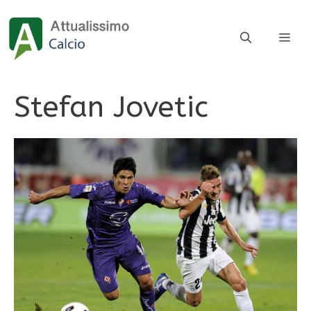
Vai
al
ME
contenuto
Stefan Jovetic