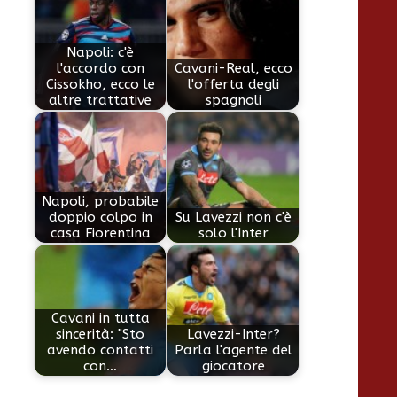
Napoli: c'è
l'accordo con
Cavani-Real, ecco
Cissokho, ecco le
l'offerta degli
altre trattative
spagnoli
Napoli, probabile
doppio colpo in
Su Lavezzi non c'è
casa Fiorentina
solo l'Inter
Cavani in tutta
sincerità: "Sto
Lavezzi-Inter?
avendo contatti
Parla l'agente del
con…
giocatore