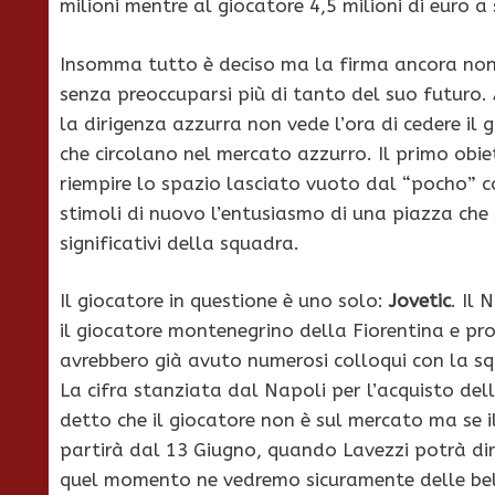
milioni mentre al giocatore 4,5 milioni di euro a
Insomma tutto è deciso ma la firma ancora non c
senza preoccuparsi più di tanto del suo futuro.
la dirigenza azzurra non vede l’ora di cedere il g
che circolano nel mercato azzurro. Il primo obiett
riempire lo spazio lasciato vuoto dal “pocho” c
stimoli di nuovo l’entusiasmo di una piazza che
significativi della squadra.
Il giocatore in questione è uno solo:
Jovetic
. Il
il giocatore montenegrino della Fiorentina e pr
avrebbero già avuto numerosi colloqui con la s
La cifra stanziata dal Napoli per l’acquisto dell’
detto che il giocatore non è sul mercato ma se il
partirà dal 13 Giugno, quando Lavezzi potrà dir
quel momento ne vedremo sicuramente delle bel