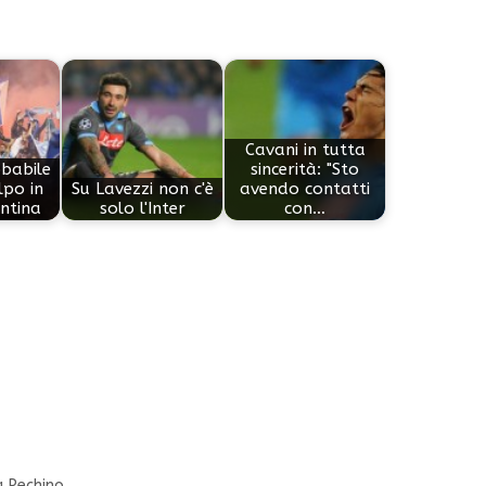
Cavani in tutta
obabile
sincerità: "Sto
lpo in
Su Lavezzi non c'è
avendo contatti
ntina
solo l'Inter
con…
a Pechino