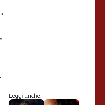
na
e
r
.
Leggi anche: