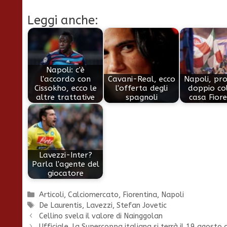
Leggi anche:
Napoli: c'è
l'accordo con
Cavani-Real, ecco
Napoli, pr
Cissokho, ecco le
l'offerta degli
doppio co
altre trattative
spagnoli
casa Fiore
Lavezzi-Inter?
Parla l'agente del
giocatore
Categorie
Articoli
,
Calciomercato
,
Fiorentina
,
Napoli
Tag
De Laurentis
,
Lavezzi
,
Stefan Jovetic
Cellino svela il valore di Nainggolan
Ufficiale, la Supercoppa italiana si terrà il 19 agosto 