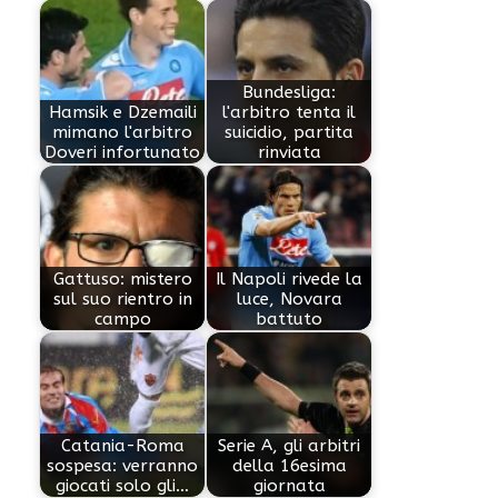
Bundesliga:
Hamsik e Dzemaili
l'arbitro tenta il
mimano l'arbitro
suicidio, partita
Doveri infortunato
rinviata
Gattuso: mistero
Il Napoli rivede la
sul suo rientro in
luce, Novara
campo
battuto
Catania-Roma
Serie A, gli arbitri
sospesa: verranno
della 16esima
giocati solo gli…
giornata