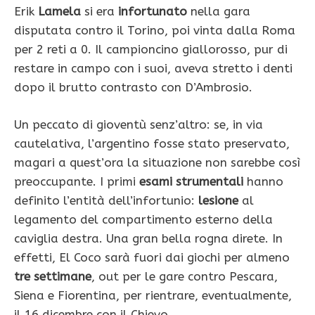
Erik
Lamela
si era
infortunato
nella gara
disputata contro il Torino, poi vinta dalla Roma
per 2 reti a 0. Il campioncino giallorosso, pur di
restare in campo con i suoi, aveva stretto i denti
dopo il brutto contrasto con D’Ambrosio.
Un peccato di gioventù senz’altro: se, in via
cautelativa, l’argentino fosse stato preservato,
magari a quest’ora la situazione non sarebbe così
preoccupante. I primi
esami strumentali
hanno
definito l’entità dell’infortunio:
lesione
al
legamento del compartimento esterno della
caviglia destra. Una gran bella rogna direte. In
effetti, El Coco sarà fuori dai giochi per almeno
tre settimane
, out per le gare contro Pescara,
Siena e Fiorentina, per rientrare, eventualmente,
il 16 dicembre con il Chievo.