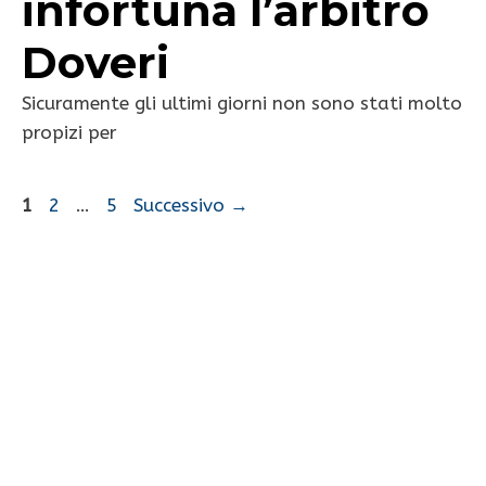
infortuna l’arbitro
Doveri
Sicuramente gli ultimi giorni non sono stati molto
propizi per
Pagina
Pagina
Pagina
1
2
…
5
Successivo
→