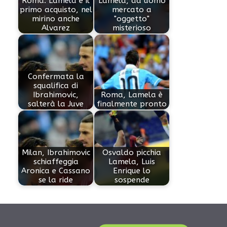
Roma: Lamela è il
Lamela, da uomo
primo acquisto, nel
mercato a
mirino anche
"oggetto"
Alvarez
misterioso
Confermata la
squalifica di
Ibrahimovic,
Roma, Lamela è
salterà la Juve
finalmente pronto
Milan, Ibrahimovic
Osvaldo picchia
schiaffeggia
Lamela, Luis
Aronica e Cassano
Enrique lo
se la ride
sospende