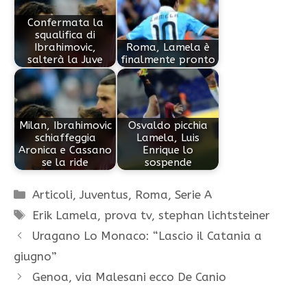
Confermata la
squalifica di
Ibrahimovic,
Roma, Lamela è
salterà la Juve
finalmente pronto
Milan, Ibrahimovic
Osvaldo picchia
schiaffeggia
Lamela, Luis
Aronica e Cassano
Enrique lo
se la ride
sospende
Categorie
Articoli
,
Juventus
,
Roma
,
Serie A
Tag
Erik Lamela
,
prova tv
,
stephan lichtsteiner
Uragano Lo Monaco: “Lascio il Catania a
giugno”
Genoa, via Malesani ecco De Canio