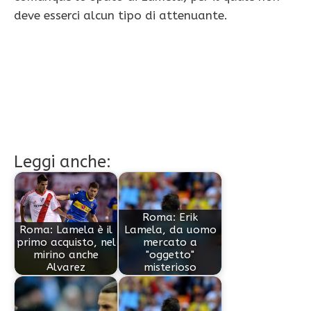
deve esserci alcun tipo di attenuante.
Leggi anche:
Roma: Erik
Roma: Lamela è il
Lamela, da uomo
primo acquisto, nel
mercato a
mirino anche
"oggetto"
Alvarez
misterioso