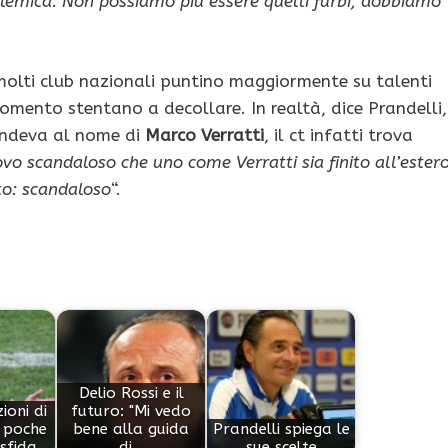
lemica. Non possiamo più essere quelli furbi, dobbiamo
molti club nazionali puntino maggiormente su talenti
 momento stentano a decollare. In realtà, dice Prandelli,
pondeva al nome di
Marco Verratti
, il ct infatti trova
ovo scandaloso che uno come Verratti sia finito all’estero
to: scandaloso
“.
Delio Rossi e il
ioni di
futuro: "Mi vedo
a poche
bene alla guida
Prandelli spiega le
sfida
di…
sue scelte