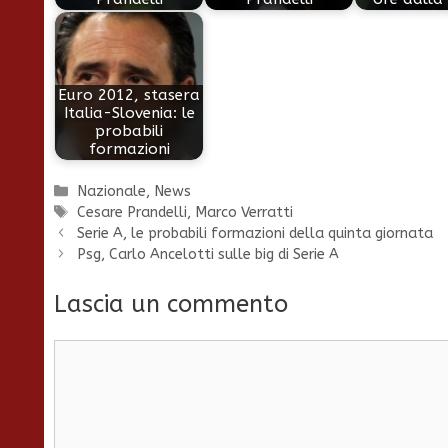
Euro 2012, stasera
Italia-Slovenia: le
probabili
formazioni
Categorie
Nazionale
,
News
Tag
Cesare Prandelli
,
Marco Verratti
Serie A, le probabili formazioni della quinta giornata
Psg, Carlo Ancelotti sulle big di Serie A
Lascia un commento
Commento