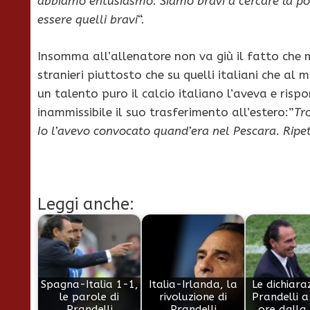
abbiamo entusiasmo. Siamo bravi a cercare la po
essere quelli bravi
“.
Insomma all’allenatore non va giù il fatto che 
stranieri piuttosto che su quelli italiani che al
un talento puro il calcio italiano l’aveva e ris
inammissibile il suo trasferimento all’estero:”
Tr
Io l’avevo convocato quand’era nel Pescara. Ripe
Leggi anche:
Spagna-Italia 1-1,
Italia-Irlanda, la
Le dichiaraz
le parole di
rivoluzione di
Prandelli 
Prandelli
Prandelli
ore dalla 