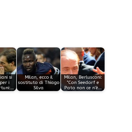
iani si
Milan, ecco il
Milan, Berlusconi:
per i
sostituto di Thiago
"Con Seedorf e
rtuni:…
Silva
Pato non ce n'è…