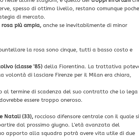
erve, spesso di ottimo livello, restano comunque poch
ategia di mercato.
rosa più ampia,
anche se inevitabilmente di minor
 puntellare la rosa sono cinque, tutti a basso costo e
livo (classe ’85)
della Fiorentina. La trattativa potev
a volontà di lasciare Firenze per il Milan era chiara,
o al termine di scadenza del suo contratto che lo lega
n dovrebbe essere troppo oneroso.
e Natali (33),
roccioso difensore centrale con il quale s
partire dal prossimo giugno. L’età avanzata del
uo apporto alla squadra potrà avere vita utile di due