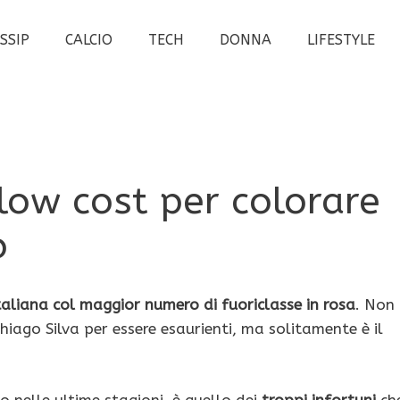
SSIP
CALCIO
TECH
DONNA
LIFESTYLE
low cost per colorare
o
taliana col maggior numero di fuoriclasse in rosa
. Non
hiago Silva per essere esaurienti, ma solitamente è il
o nelle ultime stagioni, è quello dei
troppi infortuni
ch