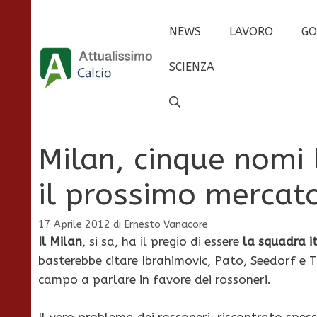
Vai
al
NEWS
LAVORO
GO
contenuto
SCIENZA
Milan, cinque nomi 
il prossimo mercat
17 Aprile 2012
di
Ernesto Vanacore
Il Milan
, si sa, ha il pregio di essere
la squadra i
basterebbe citare Ibrahimovic, Pato, Seedorf e T
campo a parlare in favore dei rossoneri.
Il vero problema dei rossoneri, riscontrato spess