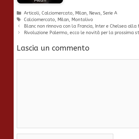
Milan
Categorie
Articoli
,
Calciomercato
,
Milan
,
News
,
Serie A
Tag
Calciomercato
,
Milan
,
Montolivo
Blanc non rinnova con la Francia, Inter e Chelsea alla 
Rivoluzione Palermo, ecco le novità per la prossima s
Lascia un commento
Commento
Nome