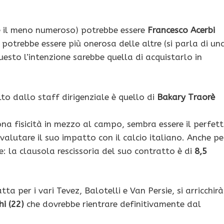
te il meno numeroso) potrebbe essere
Francesco Acerbi
 potrebbe essere più onerosa delle altre (si parla di un
uesto l’intenzione sarebbe quella di acquistarlo in
to dallo staff dirigenziale è quello di
Bakary Traorè
na fisicità in mezzo al campo, sembra essere il perfet
valutare il suo impatto con il calcio italiano. Anche pe
e: la clausola rescissoria del suo contratto è di
8,5
ta per i vari Tevez, Balotelli e Van Persie, si arricchirà
hi (22)
che dovrebbe rientrare definitivamente dal