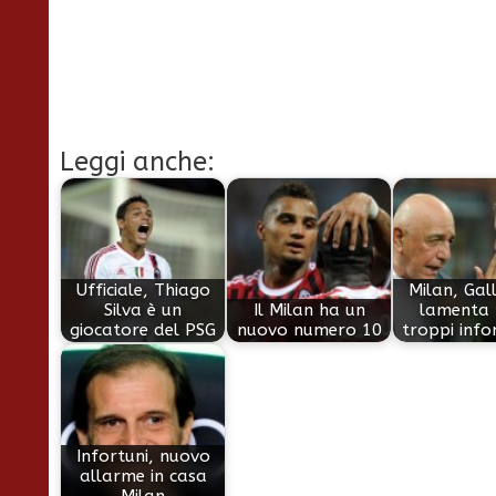
Leggi anche:
Ufficiale, Thiago
Milan, Gall
Silva è un
Il Milan ha un
lamenta 
giocatore del PSG
nuovo numero 10
troppi info
Infortuni, nuovo
allarme in casa