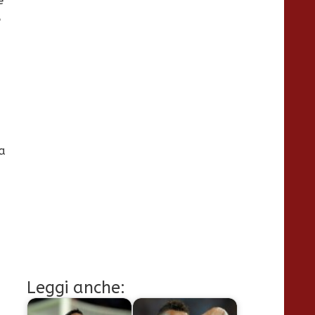
e
a
i
Leggi anche: