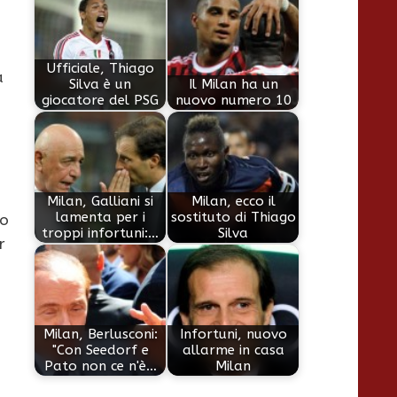
Ufficiale, Thiago
a
Silva è un
Il Milan ha un
giocatore del PSG
nuovo numero 10
Milan, Galliani si
Milan, ecco il
lamenta per i
sostituto di Thiago
to
troppi infortuni:…
Silva
r
Milan, Berlusconi:
Infortuni, nuovo
"Con Seedorf e
allarme in casa
Pato non ce n'è…
Milan