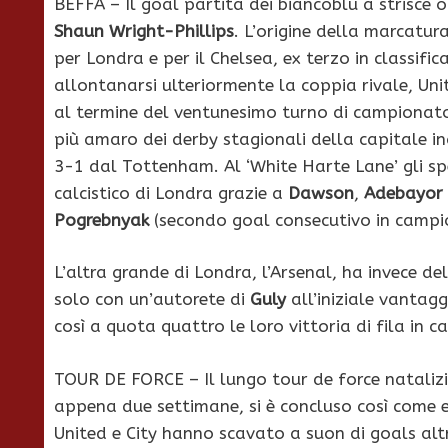
BEFFA – Il goal partita dei biancoblu a strisce 
Shaun Wright-Phillips
. L’origine della marcatur
per Londra e per il Chelsea, ex terzo in classific
allontanarsi ulteriormente la coppia rivale, Unit
al termine del ventunesimo turno di campionato. 
più amaro dei derby stagionali della capitale ing
3-1 dal Tottenham. Al ‘White Harte Lane’ gli sper
calcistico di Londra grazie a
Dawson
,
Adebayor
Pogrebnyak
(secondo goal consecutivo in campi
L’altra grande di Londra, l’Arsenal, ha invece 
solo con un’autorete di
Guly
all’iniziale vantag
così a quota quattro le loro vittoria di fila in 
TOUR DE FORCE – Il lungo tour de force natalizio
appena due settimane, si è concluso così come er
United e City hanno scavato a suon di goals altr