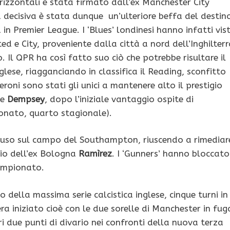
orizzontali è stata firmato dall’ex Manchester City
a decisiva è stata dunque un’ulteriore beffa del destin
a in Premier League. I ‘Blues’ londinesi hanno infatti vis
ed e City, proveniente dalla città a nord dell’Inghilterr
Il QPR ha così fatto suo ciò che potrebbe risultare il
lese, riagganciando in classifica il Reading, sconfitto
oni sono stati gli unici a mantenere alto il prestigio
e
Dempsey
, dopo l’iniziale vantaggio ospite di
onato, quarto stagionale).
deluso sul campo del Southampton, riuscendo a rimediar
gio dell’ex Bologna
Ramìrez
. I ‘Gunners’ hanno bloccato
campionato.
 della massima serie calcistica inglese, cinque turni in
a iniziato cioè con le due sorelle di Manchester in fug
i due punti di divario nei confronti della nuova terza