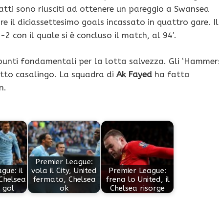
infatti sono riusciti ad ottenere un pareggio a Swansea
e il diciassettesimo goals incassato in quattro gare. Il
-2 con il quale si è concluso il match, al 94′.
unti fondamentali per la lotta salvezza. Gli ‘Hammer
etto casalingo. La squadra di
Ak Fayed
ha fatto
n.
Premier League:
gue: il
vola il City, United
Premier League:
 Chelsea
fermato, Chelsea
frena lo United, il
 gol
ok
Chelsea risorge