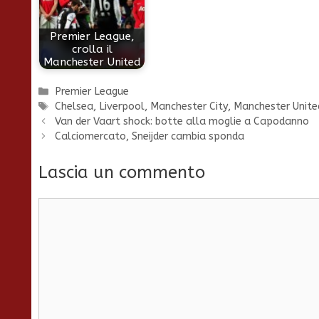
Premier League,
crolla il
Manchester United
Categorie
Premier League
Tag
Chelsea
,
Liverpool
,
Manchester City
,
Manchester Unite
Van der Vaart shock: botte alla moglie a Capodanno
Calciomercato, Sneijder cambia sponda
Lascia un commento
Commento