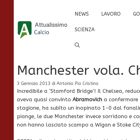
Vai
al
NEWS
LAVORO
GO
contenuto
SCIENZA
Manchester vola. C
3 Gennaio 2013
di
Antonio Pio Cristino
Incredibile a ‘Stamford Bridge’! Il Chelsea, redu
aveva quasi convinto
Abramovich
a confermare 
stagione, ha subìto un inopinato 1-0 dal fanali
piange, le due Manchester invece sorridono e con
non hanno lasciato scampo a Wigan e Stoke City