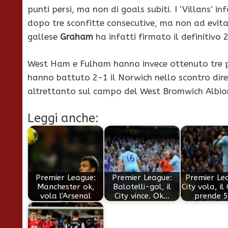
punti persi, ma non di goals subiti. I ‘Villans’ 
dopo tre sconfitte consecutive, ma non ad evitar
gallese
Graham
ha infatti firmato il definitivo 2
West Ham e Fulham hanno invece ottenuto tre p
hanno battuto 2-1 il Norwich nello scontro dir
altrettanto sul campo del West Bromwich Albio
Leggi anche:
Premier League:
Premier League:
Premier Lea
Manchester ok,
Balotelli-gol, il
City vola, il
vola l'Arsenal
City vince. Ok…
prende 5