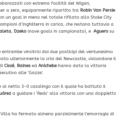
o sbarazzati con estrema facilità del Wigan,
r a zero, equiparmente ripartito tra
Robin Van Persie
con un goal in meno nel totale rifilato allo Stoke City
campioni d’Inghilterra in carica, che restano tuttavia a
aleta
,
Dzeko
(nove goals in campionato), e
Aguero
su
entrambe vincitrici dai due posticipi del ventunesimo
ato ulteriormente la crisi del Newcastle, violandone il
di
Cissé
,
Baines
ed
Anichebe
hanno dato la vittoria
secutivo alle ‘Gazze’.
ie al netto 3-0 casalingo con il quale ha battuto il
uàrez
a guidare i ‘Reds’ alla vittoria con una doppiett
lla ha fermato almeno parzialmente l’emorragia di