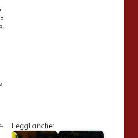
o
to
a,
e
Leggi anche:
a.