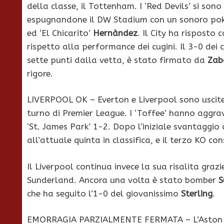
della classe, il Tottenham. I ‘Red Devils’ si son
espugnandone il DW Stadium con un sonoro poke
ed ‘El Chicarito’
Hernàndez
. Il City ha risposto 
rispetto alla performance dei cugini. Il 3-0 dei 
sette punti dalla vetta, è stato firmato da
Zab
rigore.
LIVERPOOL OK – Everton e Liverpool sono uscite 
turno di Premier League. I ‘Toffee’ hanno aggrav
‘St. James Park’ 1-2. Dopo l’iniziale svantaggio 
all’attuale quinta in classifica, e il terzo KO con
Il Liverpool continua invece la sua risalita graz
Sunderland. Ancora una volta è stato bomber
S
che ha seguito l’1-0 del giovanissimo
Sterling
.
EMORRAGIA PARZIALMENTE FERMATA – L’Aston Vi