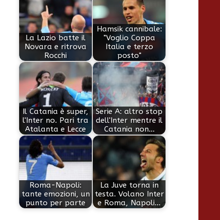
Hamsik cannibale:
La Lazio batte il
"Voglio Coppa
Novara e ritrova
Italia e terzo
Rocchi
posto"
Il Catania è super,
Serie A: altro stop
l'Inter no. Pari tra
dell'Inter mentre il
Atalanta e Lecce
Catania non…
Roma-Napoli:
La Juve torna in
tante emozioni, un
testa. Volano Inter
punto per parte
e Roma, Napoli…