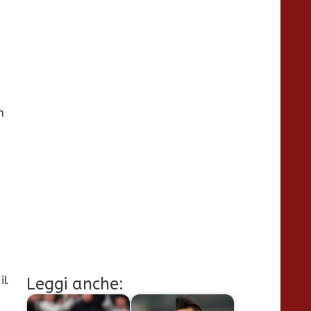
n
il
Leggi anche: