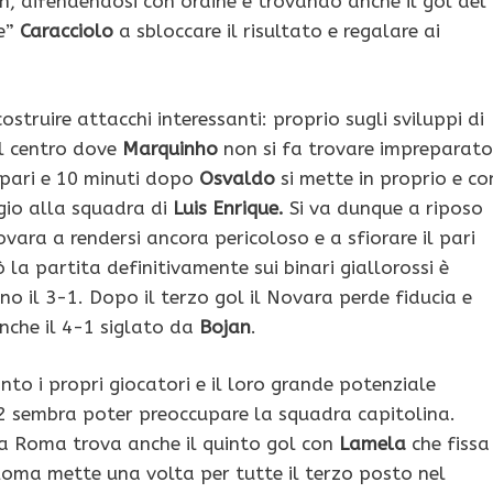
ch, difendendosi con ordine e trovando anche il gol del
ne”
Caracciolo
a sbloccare il risultato e regalare ai
struire attacchi interessanti: proprio sugli sviluppi di
l centro dove
Marquinho
non si fa trovare impreparato
 pari e 10 minuti dopo
Osvaldo
si mette in proprio e co
ggio alla squadra di
Luis Enrique.
Si va dunque a riposo
Novara a rendersi ancora pericoloso e a sfiorare il pari
ò la partita definitivamente sui binari giallorossi è
no il 3-1. Dopo il terzo gol il Novara perde fiducia e
nche il 4-1 siglato da
Bojan
.
to i propri giocatori e il loro grande potenziale
-2 sembra poter preoccupare la squadra capitolina.
 la Roma trova anche il quinto gol con
Lamela
che fissa 
 Roma mette una volta per tutte il terzo posto nel