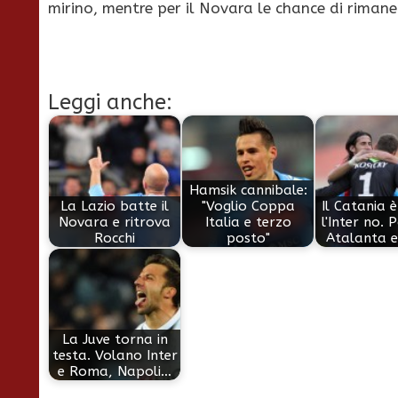
mirino, mentre per il Novara le chance di rimane
Leggi anche:
Hamsik cannibale:
La Lazio batte il
"Voglio Coppa
Il Catania è
Novara e ritrova
Italia e terzo
l'Inter no. 
Rocchi
posto"
Atalanta e
La Juve torna in
testa. Volano Inter
e Roma, Napoli…