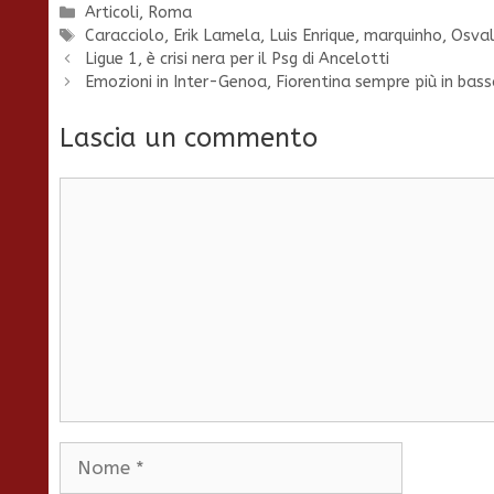
Categorie
Articoli
,
Roma
Tag
Caracciolo
,
Erik Lamela
,
Luis Enrique
,
marquinho
,
Osva
Ligue 1, è crisi nera per il Psg di Ancelotti
Emozioni in Inter-Genoa, Fiorentina sempre più in bass
Lascia un commento
Commento
Nome