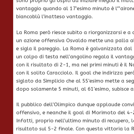
sono proprio gli ospiti ad iniziare meglio il mat
vantaggio quando al 17’esimo minuto è l'”airo
biancoblù l’inatteso vantaggio.
La Roma però riesce subito a riorganizzarsi e a co
un azione offensiva Osvaldo mette una palla a
e sigla il pareggio. La Roma è galvanizzata dal
un colpo di testa nell’angolino regala il vanta
con il risultato di 2-1, ma nei primi minuti è il 
con il solito Caracciolo. Il goal che indirizza per
siglato da Simplicio che al 55’esimo mette a seg
dopo solamente 5 minuti, al 61’esimo, subisce a
Il pubblico dell’Olimpico dunque applaude convin
offensivo, e neanche il goal di Morimoto del 4
Infatti, proprio nell’ultimo minuto di recupero,
risultato sul 5-2 finale. Con questa vittoria la