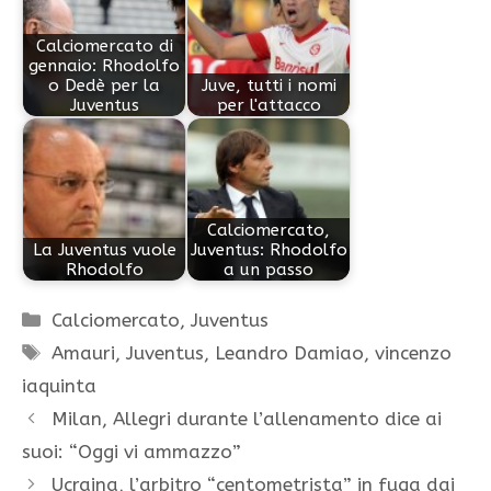
Calciomercato di
gennaio: Rhodolfo
o Dedè per la
Juve, tutti i nomi
Juventus
per l'attacco
Calciomercato,
La Juventus vuole
Juventus: Rhodolfo
Rhodolfo
a un passo
Categorie
Calciomercato
,
Juventus
Tag
Amauri
,
Juventus
,
Leandro Damiao
,
vincenzo
iaquinta
Milan, Allegri durante l’allenamento dice ai
suoi: “Oggi vi ammazzo”
Ucraina, l’arbitro “centometrista” in fuga dai