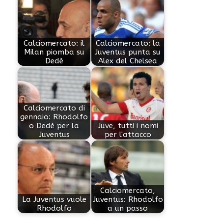
Calciomercato: il
Calciomercato: la
Milan piomba su
Juventus punta su
Dedè
Alex del Chelsea
Calciomercato di
gennaio: Rhodolfo
o Dedè per la
Juve, tutti i nomi
Juventus
per l'attacco
Calciomercato,
La Juventus vuole
Juventus: Rhodolfo
Rhodolfo
a un passo