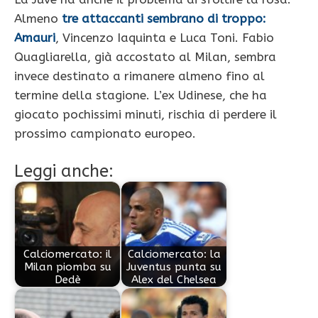
Almeno
tre attaccanti sembrano di troppo:
Amauri
, Vincenzo Iaquinta e Luca Toni. Fabio
Quagliarella, già accostato al Milan, sembra
invece destinato a rimanere almeno fino al
termine della stagione. L’ex Udinese, che ha
giocato pochissimi minuti, rischia di perdere il
prossimo campionato europeo.
Leggi anche:
Calciomercato: il
Calciomercato: la
Milan piomba su
Juventus punta su
Dedè
Alex del Chelsea