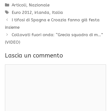
Categorie
Articoli
,
Nazionale
Tag
Euro 2012
,
irlanda
,
Italia
I tifosi di Spagna e Croazia fanno già festa
insieme
Collovati fuori onda: “Grecia squadra di m…”
(VIDEO)
Lascia un commento
Commento