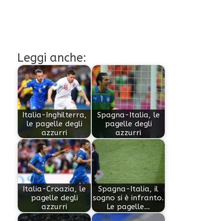
Leggi anche:
Italia-Inghilterra,
Spagna-Italia, le
le pagelle degli
pagelle degli
azzurri
azzurri
Italia-Croazia, le
Spagna-Italia, il
pagelle degli
sogno si è infranto.
azzurri
Le pagelle…