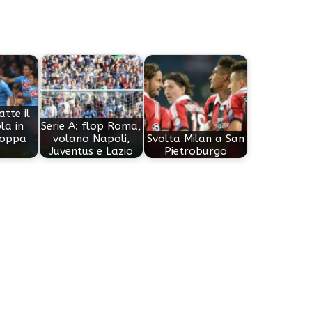
atte il
la in
Serie A: flop Roma,
Coppa
volano Napoli,
Svolta Milan a San
a
Juventus e Lazio
Pietroburgo