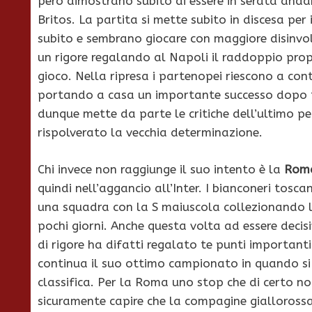
però dimostrano subito di essere in serata andan
Britos. La partita si mette subito in discesa per
subito e sembrano giocare con maggiore disinvol
un rigore regalando al Napoli il raddoppio propr
gioco. Nella ripresa i partenopei riescono a con
portando a casa un importante successo dopo tr
dunque mette da parte le critiche dell’ultimo p
rispolverato la vecchia determinazione.
Chi invece non raggiunge il suo intento è la
Rom
quindi nell’aggancio all’Inter. I bianconeri tosc
una squadra con la S maiuscola collezionando l
pochi giorni. Anche questa volta ad essere decis
di rigore ha difatti regalato te punti importanti
continua il suo ottimo campionato in quando si
classifica. Per la Roma uno stop che di certo n
sicuramente capire che la compagine giallorossa