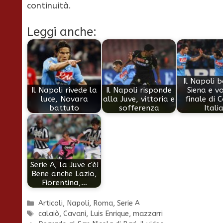
continuità.
Leggi anche:
Il Napoli b
Il Napoli rivede la
Il Napoli risponde
Siena e vo
luce, Novara
alla Juve, vittoria e
finale di 
battuto
sofferenza
Itali
Serie A, la Juve c'è!
Bene anche Lazio,
Fiorentina,…
Categorie
Articoli
,
Napoli
,
Roma
,
Serie A
Tag
calaiò
,
Cavani
,
Luis Enrique
,
mazzarri