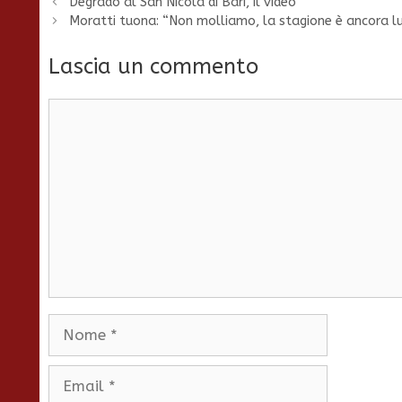
Degrado al San Nicola di Bari, il video
Moratti tuona: “Non molliamo, la stagione è ancora l
Lascia un commento
Commento
Nome
Email