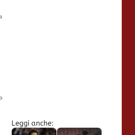
o
a
o
Leggi anche: