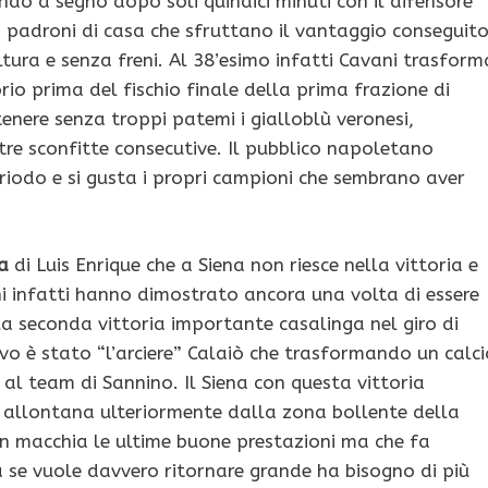
do a segno dopo soli quindici minuti con il difensore
 i padroni di casa che sfruttano il vantaggio conseguit
tura e senza freni. Al 38’esimo infatti Cavani trasform
io prima del fischio finale della prima frazione di
tenere senza troppi patemi i gialloblù veronesi,
e sconfitte consecutive. Il pubblico napoletano
eriodo e si gusta i propri campioni che sembrano aver
a
di Luis Enrique che a Siena non riesce nella vittoria e
ani infatti hanno dimostrato ancora una volta di essere
a seconda vittoria importante casalinga nel giro di
ivo è stato “l’arciere” Calaiò che trasformando un calci
 al team di Sannino. Il Siena con questa vittoria
 allontana ulteriormente dalla zona bollente della
on macchia le ultime buone prestazioni ma che fa
 se vuole davvero ritornare grande ha bisogno di più