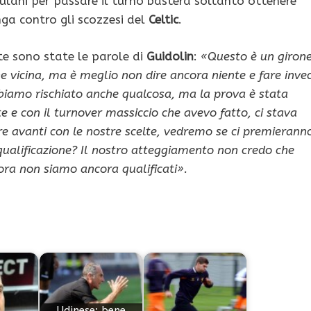
riulani per passare il turno basterà soltanto ottenere
ga contro gli scozzesi del
Celtic
.
te sono state le parole di
Guidolin
:
«Questo è un giron
ne vicina, ma è meglio non dire ancora niente e fare inve
biamo rischiato anche qualcosa, ma la prova è stata
 e con il turnover massiccio che avevo fatto, ci stava
 avanti con le nostre scelte, vedremo se ci premierann
ualificazione? Il nostro atteggiamento non credo che
ora non siamo ancora qualificati».
Udinese: bene