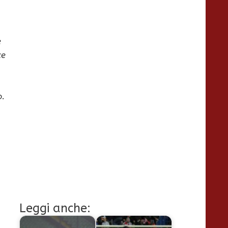
e
ce
o.
Leggi anche: