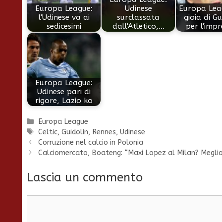
Europa League:
Udinese
Europa Lea
l'Udinese va ai
surclassata
gioia di Gu
sedicesimi
dall'Atletico,…
per l'imp
Europa League:
Udinese pari di
rigore, Lazio ko
Categorie
Europa League
Tag
Celtic
,
Guidolin
,
Rennes
,
Udinese
Corruzione nel calcio in Polonia
Calciomercato, Boateng: “Maxi Lopez al Milan? Megli
Lascia un commento
Commento