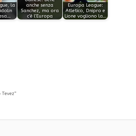
gue, la
anche senza
Europa League:
idolin
Sanchez, ma ora
Atletico, Dnipro e
resa…
c'è l'Europa
Lione vogliono la…
o Tevez”