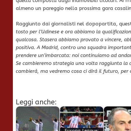
quella composta dagli inamovibili titolari. Ai f
almeno un pareggio nella prossima gara casalin
Raggiunto dai giornalisti nel dopopartita, ques
tosto per l’Udinese e ora abbiamo la qualificazio
qualcosa. Stasera abbiamo provato a vincere, ab
positiva. A Madrid, contro una squadra importante
prendere un’imbarcata: noi continuiamo ad andare
Se cambieremo strategia una volta raggiunta la q
cambierà, ma vedremo cosa ci dirà il futuro, per 
Leggi anche:
Europa League: