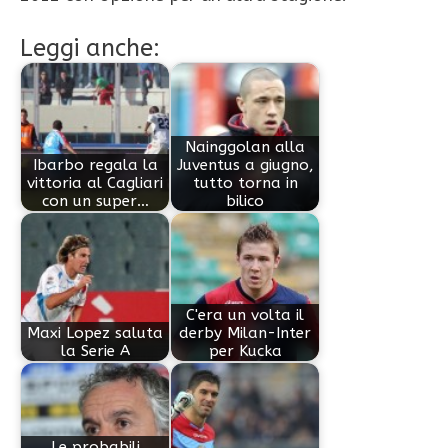
Leggi anche:
Nainggolan alla
Ibarbo regala la
Juventus a giugno,
vittoria al Cagliari
tutto torna in
con un super…
bilico
C'era un volta il
Maxi Lopez saluta
derby Milan-Inter
la Serie A
per Kucka
Le probabili