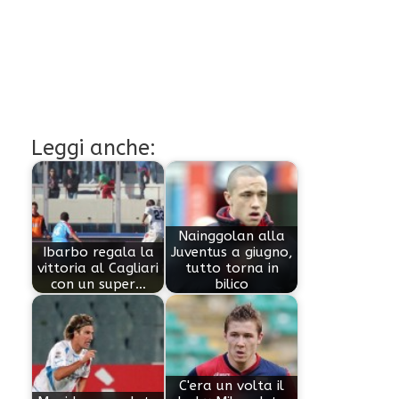
Leggi anche:
Nainggolan alla
Ibarbo regala la
Juventus a giugno,
vittoria al Cagliari
tutto torna in
con un super…
bilico
C'era un volta il