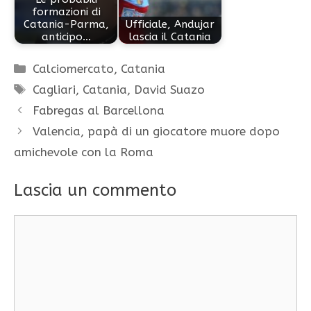
formazioni di
Catania-Parma,
Ufficiale, Andujar
anticipo…
lascia il Catania
Categorie
Calciomercato
,
Catania
Tag
Cagliari
,
Catania
,
David Suazo
Fabregas al Barcellona
Valencia, papà di un giocatore muore dopo
amichevole con la Roma
Lascia un commento
Commento