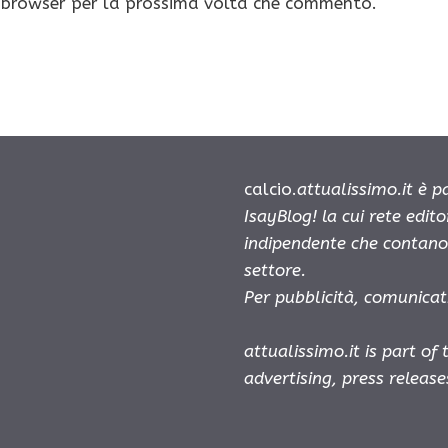
o browser per la prossima volta che commento.
calcio.
attualissimo.it è 
IsayBlog! la cui rete edit
indipendente che contano 
settore.
Per pubblicità, comunicat
attualissimo.it is part of
advertising, press releas