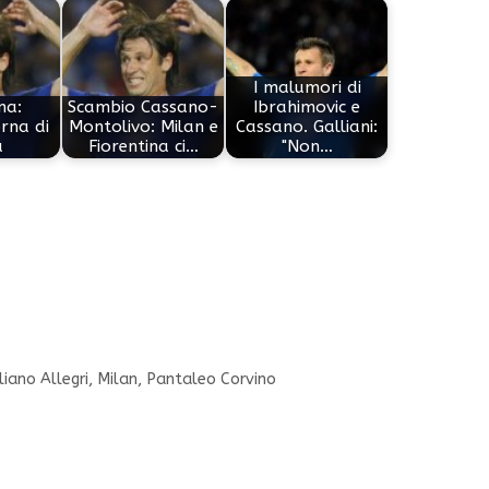
I malumori di
na:
Scambio Cassano-
Ibrahimovic e
rna di
Montolivo: Milan e
Cassano. Galliani:
a
Fiorentina ci…
"Non…
iano Allegri
,
Milan
,
Pantaleo Corvino