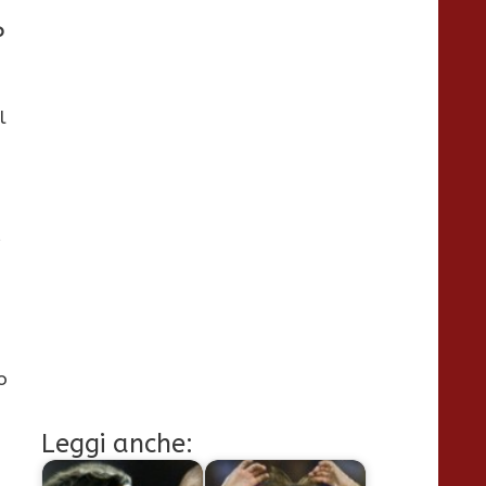
o
l
x
o
Leggi anche: