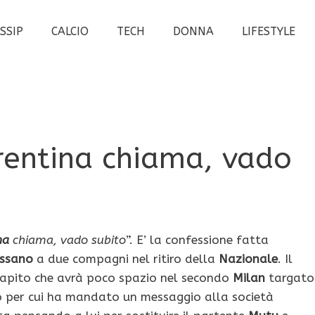
SSIP
CALCIO
TECH
DONNA
LIFESTYLE
orentina chiama, vado
ina
chiama, vado subito
”. E’ la confessione fatta
assano
a due compagni nel ritiro della
Nazionale
. Il
capito che avrà poco spazio nel secondo
Milan
targato
o per cui ha mandato un messaggio alla società