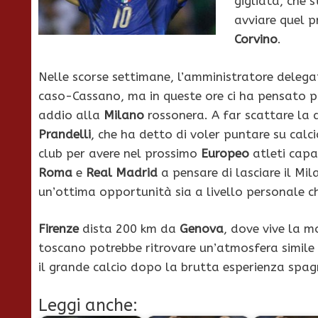
gigliata, che 
avviare quel p
Corvino
.
Nelle scorse settimane, l’amministratore deleg
caso-Cassano, ma in queste ore ci ha pensato p
addio alla
Milano
rossonera. A far scattare la 
Prandelli
, che ha detto di voler puntare su calci
club per avere nel prossimo
Europeo
atleti capac
Roma
e
Real Madrid
a pensare di lasciare il Mil
un’ottima opportunità sia a livello personale c
Firenze
dista 200 km da
Genova
, dove vive la m
toscano potrebbe ritrovare un’atmosfera simile
il grande calcio dopo la brutta esperienza spa
Leggi anche: