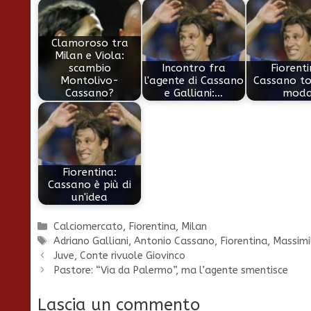
Clamoroso tra
Milan e Viola:
scambio
Incontro fra
Fiorenti
Montolivo-
l'agente di Cassano
Cassano to
Cassano?
e Galliani:…
mod
Fiorentina:
Cassano è più di
un'idea
Categorie
Calciomercato
,
Fiorentina
,
Milan
Tag
Adriano Galliani
,
Antonio Cassano
,
Fiorentina
,
Massimil
Juve, Conte rivuole Giovinco
Pastore: “Via da Palermo”, ma l’agente smentisce
Lascia un commento