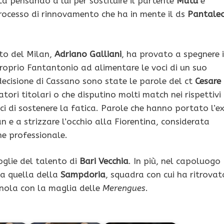
sta pensando a lui per sostituire il partente
Mutu
e
rocesso di rinnovamento che ha in mente il ds
Pantale
ato del Milan,
Adriano Galliani
, ha provato a spegnere i
roprio Fantantonio ad alimentare le voci di un suo
decisione di Cassano sono state le parole del ct
Cesare
atori titolari o che disputino molti match nei rispettivi
i di sostenere la fatica.
Parole che hanno portato l’e
an e a strizzare l’occhio alla Fiorentina, considerata
he professionale.
oglie del talento di
Bari Vecchia
. In più, nel capoluogo
 a quella della
Sampdoria
, squadra con cui ha ritrovat
gnola con la maglia delle
Merengues
.