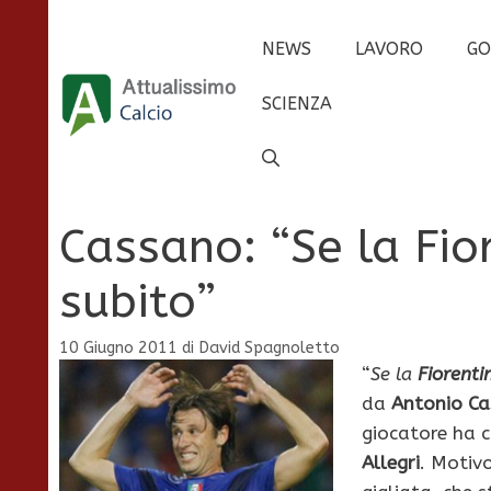
Vai
al
NEWS
LAVORO
GO
contenuto
SCIENZA
Cassano: “Se la Fi
subito”
10 Giugno 2011
di
David Spagnoletto
“
Se la
Fiorent
da
Antonio C
giocatore ha 
Allegri
. Motiv