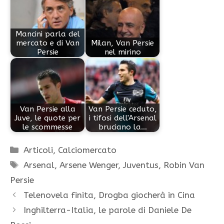
Mancini parla del
mercato e di Van
Milan, Van Persie
Persie
nel mirino
Van Persie alla
Van Persie ceduto,
Juve, le quote per
i tifosi dell'Arsenal
le scommesse
bruciano la…
Categorie
Articoli
,
Calciomercato
Tag
Arsenal
,
Arsene Wenger
,
Juventus
,
Robin Van
Persie
Telenovela finita, Drogba giocherà in Cina
Inghilterra-Italia, le parole di Daniele De