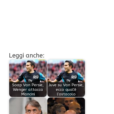
Leggi anche:
Soap Van Persie,
Juve su Van Persie,
Wenger attacca
ecco qual'è
Mancini
l'ostacolo