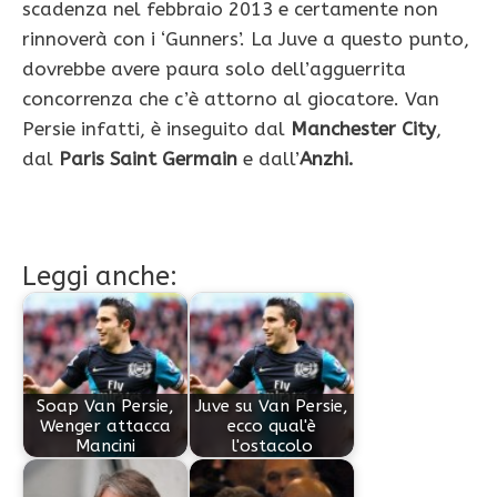
scadenza nel febbraio 2013 e certamente non
rinnoverà con i ‘Gunners’. La Juve a questo punto,
dovrebbe avere paura solo dell’agguerrita
concorrenza che c’è attorno al giocatore. Van
Persie infatti, è inseguito dal
Manchester City
,
dal
Paris Saint Germain
e dall’
Anzhi.
Leggi anche:
Soap Van Persie,
Juve su Van Persie,
Wenger attacca
ecco qual'è
Mancini
l'ostacolo