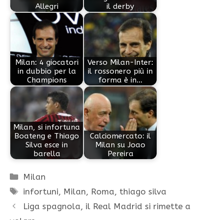
Allegri
il derby
Milan: 4 giocatori
Verso Milan-Inter:
in dubbio per la
il rossonero più in
Champions
forma è in…
Milan, si infortuna
Boateng e Thiago
Calciomercato: il
Silva esce in
Milan su Joao
barella
Pereira
Categorie
Milan
Tag
infortuni
,
Milan
,
Roma
,
thiago silva
Liga spagnola, il Real Madrid si rimette a