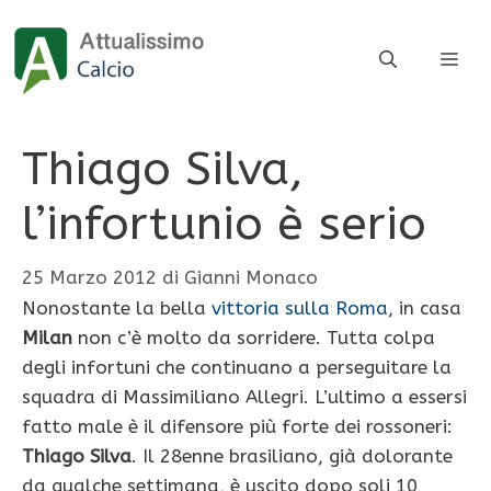
Vai
al
ME
contenuto
Thiago Silva,
l’infortunio è serio
25 Marzo 2012
di
Gianni Monaco
Nonostante la bella
vittoria sulla Roma
, in casa
Milan
non c’è molto da sorridere. Tutta colpa
degli infortuni che continuano a perseguitare la
squadra di Massimiliano Allegri. L’ultimo a essersi
fatto male è il difensore più forte dei rossoneri:
Thiago Silva
. Il 28enne brasiliano, già dolorante
da qualche settimana, è uscito dopo soli 10