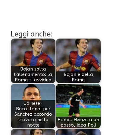
Leggi anche:
Bojan salta
l'allenamento: la
Bojan è della
Roma si avvicina
Roma
Udinese-
Barcellona: per
Sanchez accordo
trovato nella
Roma: Heinze a un
notte
passo, idea Poli