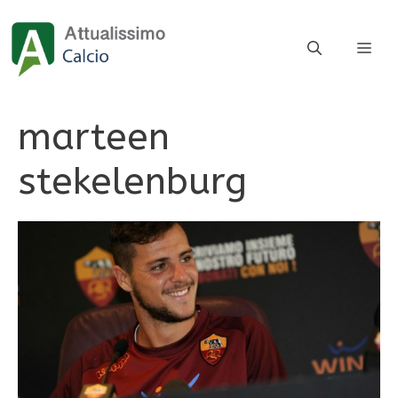
Vai
al
ME
contenuto
marteen
stekelenburg