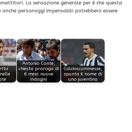
mettitori. La sensazione generale per è che questa
e anche personaggi impensabili potrebbero essere
Antonio Conte,
etto
chiesta proroga di
Calcioscommesse,
nelle
6 mesi: nuove
spunta il nome di
ate
indagini
uno juventino