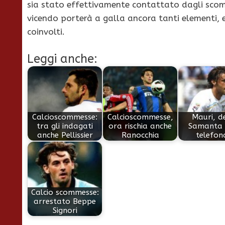
sia stato effettivamente contattato dagli scom
vicendo porterà a galla ancora tanti elementi, 
coinvolti.
Leggi anche:
Calcioscommesse:
Calcioscommesse,
Mauri, d
tra gli indagati
ora rischia anche
Samanta 
anche Pellissier
Ranocchia
telefon
Calcio scommesse:
arrestato Beppe
Signori