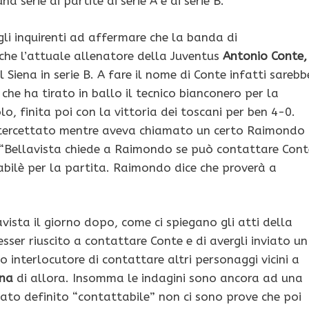
a serie di partite di serie A e di serie B.
gli inquirenti ad affermare che la banda di
he l’attuale allenatore della Juventus
Antonio Conte,
 Siena in serie B. A fare il nome di Conte infatti sarebb
che ha tirato in ballo il tecnico bianconero per la
lo, finita poi con la vittoria dei toscani per ben 4-0.
intercettato mentre aveva chiamato un certo Raimondo
: “Bellavista chiede a Raimondo se può contattare Cont
tabilè per la partita. Raimondo dice che proverà a
sta il giorno dopo, come ci spiegano gli atti della
ser riuscito a contattare Conte e di avergli inviato un
o interlocutore di contattare altri personaggi vicini a
ena
di allora. Insomma le indagini sono ancora ad una
tato definito “contattabile” non ci sono prove che poi