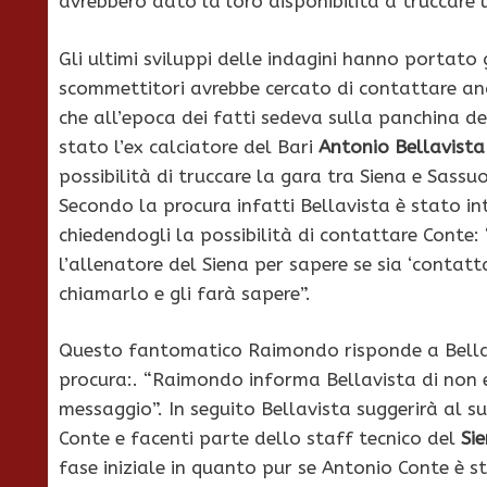
avrebbero dato la loro disponibilità a truccare un
Gli ultimi sviluppi delle indagini hanno portato 
scommettitori avrebbe cercato di contattare anc
che all’epoca dei fatti sedeva sulla panchina del
stato l’ex calciatore del Bari
Antonio Bellavista
possibilità di truccare la gara tra Siena e Sassuo
Secondo la procura infatti Bellavista è stato 
chiedendogli la possibilità di contattare Conte
l’allenatore del Siena per sapere se sia ‘contat
chiamarlo e gli farà sapere”.
Questo fantomatico Raimondo risponde a Bellavi
procura:. “Raimondo informa Bellavista di non es
messaggio”. In seguito Bellavista suggerirà al su
Conte e facenti parte dello staff tecnico del
Si
fase iniziale in quanto pur se Antonio Conte è s