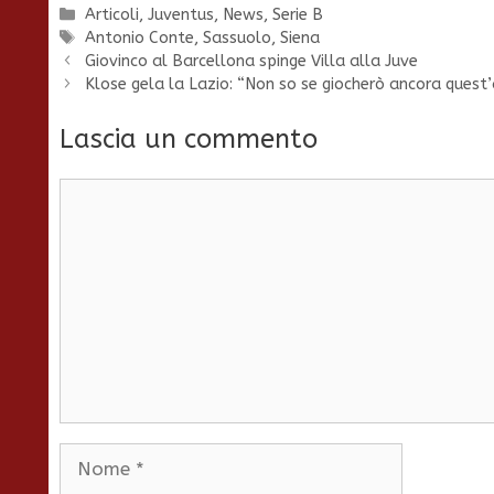
Categorie
Articoli
,
Juventus
,
News
,
Serie B
Tag
Antonio Conte
,
Sassuolo
,
Siena
Giovinco al Barcellona spinge Villa alla Juve
Klose gela la Lazio: “Non so se giocherò ancora quest
Lascia un commento
Commento
Nome