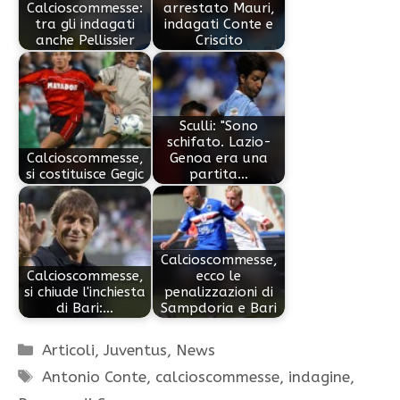
Calcioscommesse:
arrestato Mauri,
tra gli indagati
indagati Conte e
anche Pellissier
Criscito
Sculli: "Sono
schifato. Lazio-
Calcioscommesse,
Genoa era una
si costituisce Gegic
partita…
Calcioscommesse,
Calcioscommesse,
ecco le
si chiude l'inchiesta
penalizzazioni di
di Bari:…
Sampdoria e Bari
Categorie
Articoli
,
Juventus
,
News
Tag
Antonio Conte
,
calcioscommesse
,
indagine
,