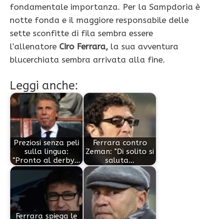
fondamentale importanza. Per la Sampdoria è
notte fonda e il maggiore responsabile delle
sette sconfitte di fila sembra essere
l’allenatore
Ciro Ferrara,
la sua avventura
blucerchiata sembra arrivata alla fine.
Leggi anche:
Preziosi senza peli
Ferrara contro
sulla lingua:
Zeman: "Di solito si
"Pronto al derby…
saluta…
Ferrara spiega le