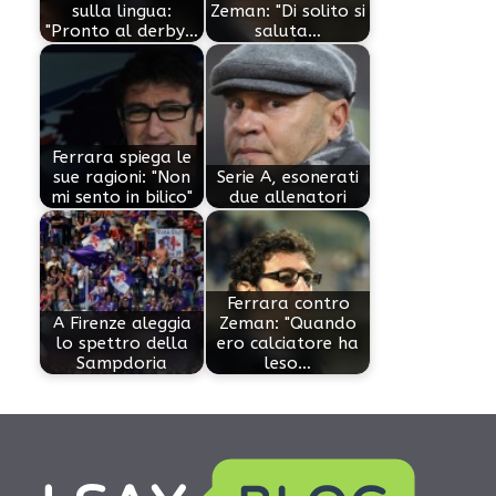
sulla lingua:
Zeman: "Di solito si
"Pronto al derby…
saluta…
Ferrara spiega le
sue ragioni: "Non
Serie A, esonerati
mi sento in bilico"
due allenatori
Ferrara contro
A Firenze aleggia
Zeman: "Quando
lo spettro della
ero calciatore ha
Sampdoria
leso…