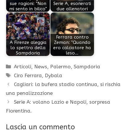
sue ragioni: "Non
Serie A, esonerati
mi sento in bilico"
due allenatori
Ferrara contro
A Firenze aleggia
Zeman: "Quando
lo spettro della
ero calciatore ha
Sampdoria
leso…
Categorie
Articoli
,
News
,
Palermo
,
Sampdoria
Tag
Ciro Ferrara
,
Dybala
Cagliari: la bufera stadio continua, si rischia
una penalizzazione
Serie A: volano Lazio e Napoli, sorpresa
Fiorentina.
Lascia un commento