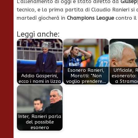
L’allenamento di oggi è stato diretto da
Giusep
tecnico, e la prima partita di Claudio Ranieri si
martedì giocherà in
Champions League
contro i
Leggi anche:
Esonero Ranieri,
Ufficiale, 
Addio Gasperini,
Moratti: "Non
esonerato:
ecco i nomi in lizza
voglio prendere…
a Stramac
Inter, Ranieri parla
del possibile
esonero