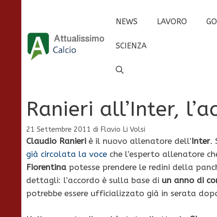
Vai
al
NEWS
LAVORO
GO
contenuto
SCIENZA
Ranieri all’Inter, l
21 Settembre 2011
di
Flavio Li Volsi
Claudio Ranieri
è il nuovo allenatore dell’
Inter
.
già circolata la voce
che l’esperto allenatore ch
Fiorentina
potesse prendere le redini della panc
dettagli: l’accordo è sulla base di
un anno di co
potrebbe essere ufficializzato già in serata dop