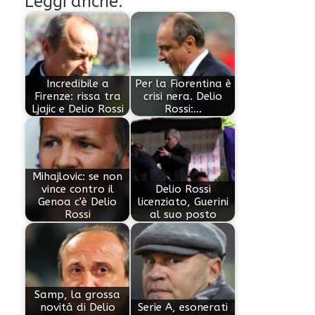
Leggi anche:
Incredibile a
Per la Fiorentina è
Firenze: rissa tra
crisi nera. Delio
Ljajic e Delio Rossi
Rossi:…
Mihajlovic: se non
vince contro il
Delio Rossi
Genoa c'è Delio
licenziato, Guerini
Rossi
al suo posto
Samp, la grossa
novità di Delio
Serie A, esonerati