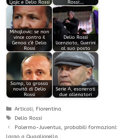
Ljajic e Delio Rossi
Rossi:…
Mihajlovic: se non
vince contro il
Delio Rossi
Genoa c'è Delio
licenziato, Guerini
Rossi
al suo posto
Samp, la grossa
novità di Delio
Serie A, esonerati
Rossi
due allenatori
Categorie
Articoli
,
Fiorentina
Tag
Delio Rossi
Palermo-Juventus, probabili formazioni:
largo a Quagliarella