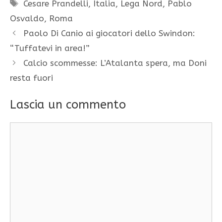
Tag
Cesare Prandelli
,
Italia
,
Lega Nord
,
Pablo
Osvaldo
,
Roma
Paolo Di Canio ai giocatori dello Swindon:
“Tuffatevi in area!”
Calcio scommesse: L’Atalanta spera, ma Doni
resta fuori
Lascia un commento
Commento