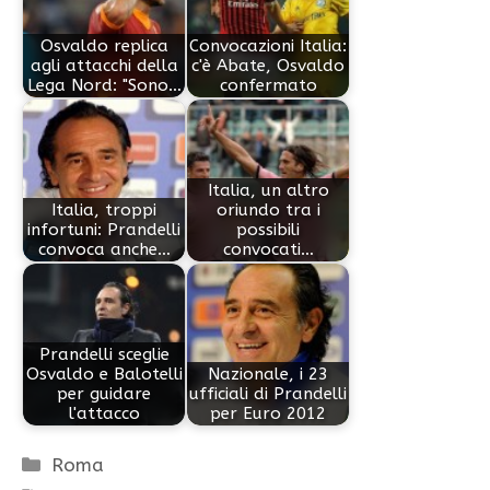
Osvaldo replica
Convocazioni Italia:
agli attacchi della
c'è Abate, Osvaldo
Lega Nord: "Sono…
confermato
Italia, un altro
Italia, troppi
oriundo tra i
infortuni: Prandelli
possibili
convoca anche…
convocati…
Prandelli sceglie
Osvaldo e Balotelli
Nazionale, i 23
per guidare
ufficiali di Prandelli
l'attacco
per Euro 2012
Categorie
Roma