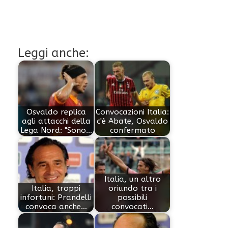
Leggi anche:
Osvaldo replica
Convocazioni Italia:
agli attacchi della
c'è Abate, Osvaldo
Lega Nord: "Sono…
confermato
Italia, un altro
Italia, troppi
oriundo tra i
infortuni: Prandelli
possibili
convoca anche…
convocati…