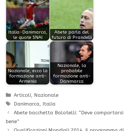
Italia-Danimarca,
Abete parla del
le quote SNAI
futuro di Prandelli
Nazionale, la
Nazionale, ecco la
probabile
formazione anti-
formazione anti-
Armenia
Danimarca
Categorie
Articoli
,
Nazionale
Tag
Danimarca
,
Italia
Abete bacchetta Balotelli: “Deve comportarsi
bene”
Qualificazioni Mondiali 2014, il programma di