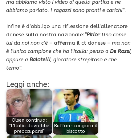
ma abbiamo visto i video di quella partita e ne
abbiamo parlato. I ragazzi sono pronti e carichi”
.
Infine è d’obbligo una riflessione dell’allenatore
danese sulla nostra nazionale:
“
Pirlo
? Uno come
lui da noi non c’è
– afferma il ct danese –
ma non
è l’unico campione che ha l’Italia: penso a
De Rossi
,
oppure a
Balotelli
, giocatore strepitoso e che
temo”.
Leggi anche:
Olsen continua:
"L'Italia dovrebbe
Buffon scongiura il
preoccuparsi"
biscotto