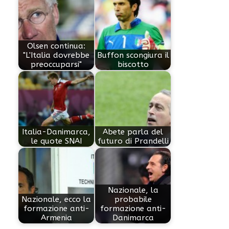
Olsen continua:
"L'Italia dovrebbe
Buffon scongiura il
preoccuparsi"
biscotto
Italia-Danimarca,
Abete parla del
le quote SNAI
futuro di Prandelli
Nazionale, la
Nazionale, ecco la
probabile
formazione anti-
formazione anti-
Armenia
Danimarca