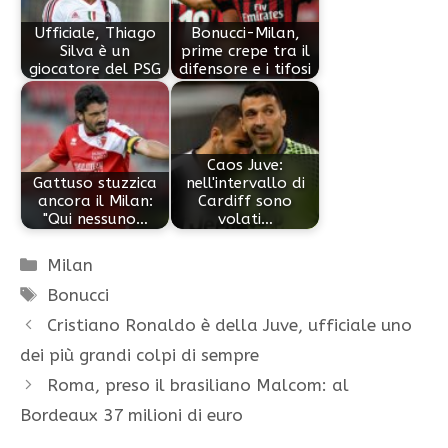
Ufficiale, Thiago
Bonucci-Milan,
Silva è un
prime crepe tra il
giocatore del PSG
difensore e i tifosi
Caos Juve:
Gattuso stuzzica
nell'intervallo di
ancora il Milan:
Cardiff sono
"Qui nessuno…
volati…
Categorie
Milan
Tag
Bonucci
Cristiano Ronaldo è della Juve, ufficiale uno
dei più grandi colpi di sempre
Roma, preso il brasiliano Malcom: al
Bordeaux 37 milioni di euro