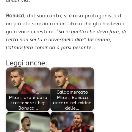
andar via”.
Bonucci
, dal suo canto, si è reso protagonista di
un piccolo screzio con un tifoso che gli chiedeva a
gran voce di restare:
“So io quello che devo fare, di
certo non sei tu a dovermelo dire”. Insomma,
l’atmosfera comincia a farsi pesante…
Leggi anche:
Calciomercato
Milan, ora è dura
Milan, Bonucci
trattenere i big:
ancora nel mirino
Bonucci…
delle…