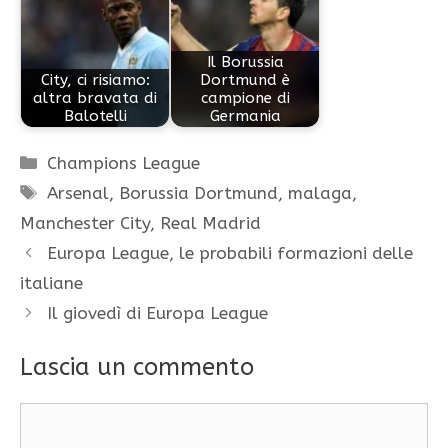
Il Borussia
City, ci risiamo:
Dortmund è
altra bravata di
campione di
Balotelli
Germania
Categorie
Champions League
Tag
Arsenal
,
Borussia Dortmund
,
malaga
,
Manchester City
,
Real Madrid
Europa League, le probabili formazioni delle
italiane
Il giovedì di Europa League
Lascia un commento
Commento