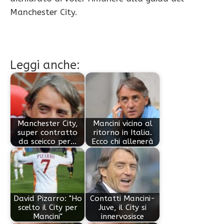
Manchester City.
Leggi anche:
Manchester City,
Mancini vicino al
super contratto
ritorno in Italia.
da sceicco per…
Ecco chi allenerà
David Pizarro: "Ho
Contatti Mancini-
scelto il City per
Juve, il City si
Mancini"
innervosisce