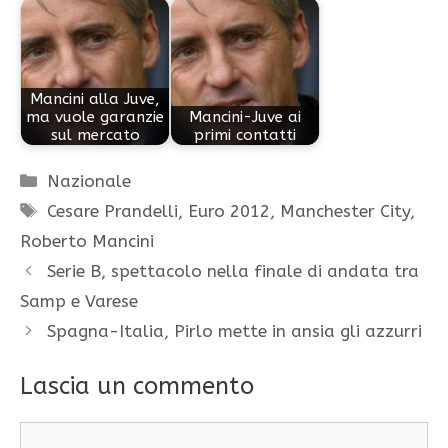
Mancini alla Juve,
ma vuole garanzie
Mancini-Juve ai
sul mercato
primi contatti
Categorie
Nazionale
Tag
Cesare Prandelli
,
Euro 2012
,
Manchester City
,
Roberto Mancini
Serie B, spettacolo nella finale di andata tra
Samp e Varese
Spagna-Italia, Pirlo mette in ansia gli azzurri
Lascia un commento
Commento