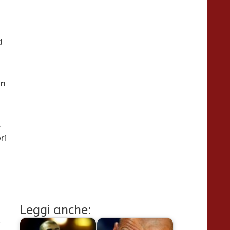
d
on
a
ri
Leggi anche: