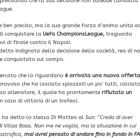
 precisando che la sua decisione non sarebbe cambiata
eague.
e ben preciso, ma la sua grande forza d’animo unita a
di conquistare la
Uefa ChampionsLeague,
traguardo
i di finale contro il Napoli.
detto indignato della decisione della società, rea di n
o e conquistato sul campo.
mercato che lo riguardano
è arrivata una nuova offert
provviso che ha lasciato spiazzati un po’ tutti, calciato
sso allenatore, il quale ha prontamente
rifiutato un
in caso di vittoria di un trofeo).
” ha detto lo stesso Di Matteo al
Sun
: “
Credo di aver
 Villas Boas. Non me ne voglia, ma la situazione in cui
astrofica,
mai avrei pensato di andare fino in fondo in FA