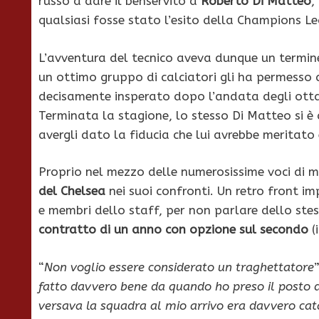
russo a dare il benservito a
Roberto Di Matteo
,
qualsiasi fosse stato l’esito della Champions L
L’avventura del tecnico aveva dunque un termin
un ottimo gruppo di calciatori gli ha permesso 
decisamente insperato dopo l’andata degli ottav
Terminata la stagione, lo stesso Di Matteo si è 
avergli dato la fiducia che lui avrebbe meritat
Proprio nel mezzo delle numerosissime voci di 
del Chelsea
nei suoi confronti. Un retro front im
e membri dello staff, per non parlare dello ste
contratto di un anno con opzione sul secondo
(
“
Non voglio essere considerato un traghettatore
fatto davvero bene da quando ho preso il posto di
versava la squadra al mio arrivo era davvero cat