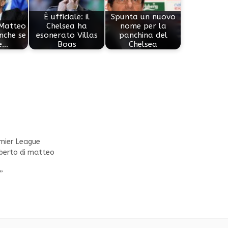
È ufficiale: il
Spunta un nuovo
 Matteo
Chelsea ha
nome per la
nche se
esonerato Villas
panchina del
e…
Boas
Chelsea
mier League
berto di matteo
”