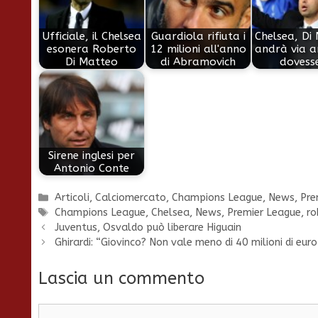
Ufficiale, il Chelsea
Guardiola rifiuta i
Chelsea, Di
esonera Roberto
12 milioni all'anno
andrà via a
Di Matteo
di Abramovich
dovess
Sirene inglesi per
Antonio Conte
Categorie
Articoli
,
Calciomercato
,
Champions League
,
News
,
Pre
Tag
Champions League
,
Chelsea
,
News
,
Premier League
,
ro
Juventus, Osvaldo può liberare Higuain
Ghirardi: “Giovinco? Non vale meno di 40 milioni di euro
Lascia un commento
Commento