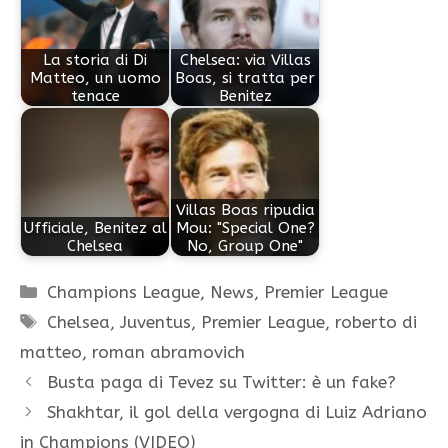
La storia di Di
Chelsea: via Villas
Matteo, un uomo
Boas, si tratta per
tenace
Benitez
Villas Boas ripudia
Ufficiale, Benitez al
Mou: "Special One?
Chelsea
No, Group One"
Categorie
Champions League
,
News
,
Premier League
Tag
Chelsea
,
Juventus
,
Premier League
,
roberto di
matteo
,
roman abramovich
Busta paga di Tevez su Twitter: è un fake?
Shakhtar, il gol della vergogna di Luiz Adriano
in Champions (VIDEO)