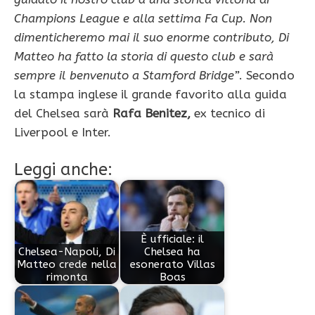
Champions League e alla settima Fa Cup. Non
dimenticheremo mai il suo enorme contributo, Di
Matteo ha fatto la storia di questo club e sarà
sempre il benvenuto a Stamford Bridge”
. Secondo
la stampa inglese il grande favorito alla guida
del Chelsea sarà
Rafa Benitez,
ex tecnico di
Liverpool e Inter.
Leggi anche:
È ufficiale: il
Chelsea-Napoli, Di
Chelsea ha
Matteo crede nella
esonerato Villas
rimonta
Boas