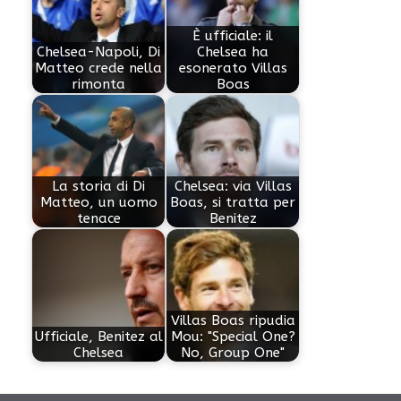
È ufficiale: il
Chelsea-Napoli, Di
Chelsea ha
Matteo crede nella
esonerato Villas
rimonta
Boas
La storia di Di
Chelsea: via Villas
Matteo, un uomo
Boas, si tratta per
tenace
Benitez
Villas Boas ripudia
Ufficiale, Benitez al
Mou: "Special One?
Chelsea
No, Group One"