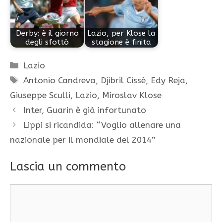
Derby: è il giorno
Lazio, per Klose la
degli sfottò
stagione è finita
Categorie
Lazio
Tag
Antonio Candreva
,
Djibril Cissè
,
Edy Reja
,
Giuseppe Sculli
,
Lazio
,
Miroslav Klose
Inter, Guarin è già infortunato
Lippi si ricandida: “Voglio allenare una
nazionale per il mondiale del 2014”
Lascia un commento
Commento