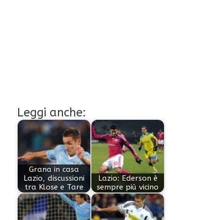
Leggi anche:
Grana in casa
Lazio, discussioni
Lazio: Ederson è
tra Klose e Tare
sempre più vicino