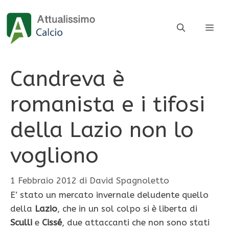
Vai
al
ME
contenuto
Candreva è
romanista e i tifosi
della Lazio non lo
vogliono
1 Febbraio 2012
di
David Spagnoletto
E’ stato un mercato invernale deludente quello
della
Lazio
, che in un sol colpo si è liberta di
Sculli
e
Cissé
, due attaccanti che non sono stati