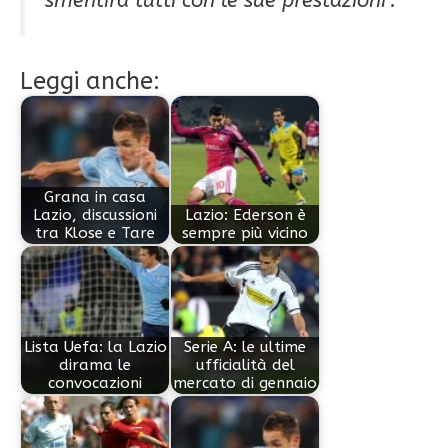
smentirà tutti con le sue prestazioni”.
Leggi anche:
Grana in casa
Lazio, discussioni
Lazio: Ederson è
tra Klose e Tare
sempre più vicino
Lista Uefa: la Lazio
Serie A: le ultime
dirama le
ufficialità del
convocazioni
mercato di gennaio