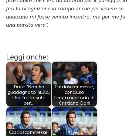
fece capire che c’era un accordo per il pareggio. io
feci la ricognizione in campo anche per vedere se
qualcuno mi fosse venuto incontro, ma per me fu
una partita vera
“.
Leggi anche:
Doni: "Non ho
Calcioscommesse,
guadagnato nulla,
concluso
l'ho fatto solo
l'interrogatorio di
per…
Cristiano Doni
Calcioscommesse,