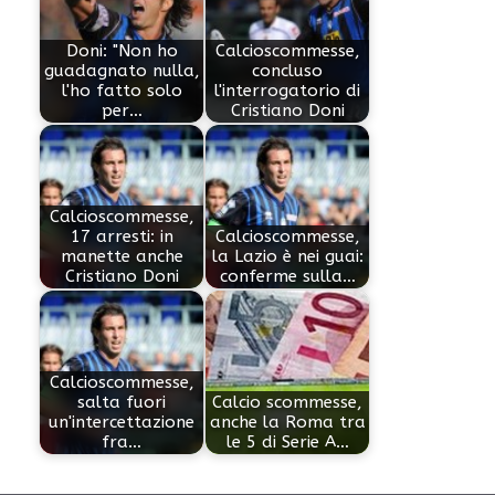
Doni: "Non ho
Calcioscommesse,
guadagnato nulla,
concluso
l'ho fatto solo
l'interrogatorio di
per…
Cristiano Doni
Calcioscommesse,
17 arresti: in
Calcioscommesse,
manette anche
la Lazio è nei guai:
Cristiano Doni
conferme sulla…
Calcioscommesse,
salta fuori
Calcio scommesse,
un'intercettazione
anche la Roma tra
fra…
le 5 di Serie A…