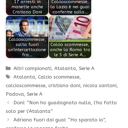
17 arresti: in
Calcioscommesse,
manette anche
la Lazio è nei guai:
Cristiano Doni
conferme sulla…
Calcioscommesse,
salta fuori
Calcio scommesse,
un'intercettazione
anche la Roma tra
fra…
le 5 di Serie A…
Categorie
Altri campionati
,
Atalanta
,
Serie A
Tag
Atalanta
,
Calcio scommesse
,
calcioscommesse
,
cristiano doni
,
nicola santoni
,
Padova
,
Serie A
Doni: “Non ho guadagnato nulla, l’ho fatto
solo per l’Atalanta”
Adriano fuori dai guai: “Ho sparato io”,