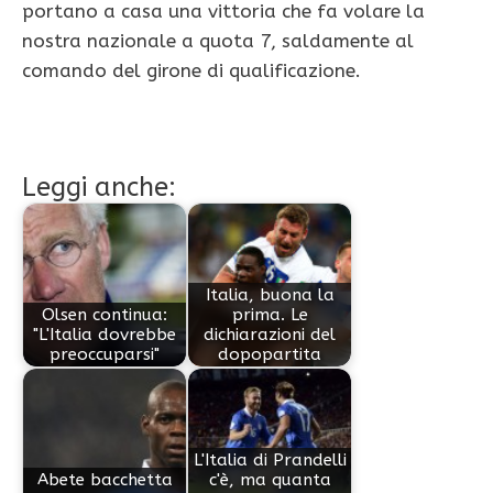
portano a casa una vittoria che fa volare la
nostra nazionale a quota 7, saldamente al
comando del girone di qualificazione.
Leggi anche:
Italia, buona la
Olsen continua:
prima. Le
"L'Italia dovrebbe
dichiarazioni del
preoccuparsi"
dopopartita
L'Italia di Prandelli
Abete bacchetta
c'è, ma quanta