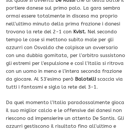
sul quale si avventa
De Rossi
che di testa batte il
portiere danese sul primo palo. La gara sembra
ormai essere totalmente in discesa ma proprio
nell’ultimo minuto della prima frazione i danesi
trovano la rete del 2-1 con
Kvist.
Nel secondo
tempo le cose si mettono subito male per gli
azzurri con Osvaldo che colpisce un avversario
con una dubbia gomitata, per l’arbitro sussistono
gli estremi per l’espulsione e così l’Italia si ritrova
con un uomo in meno e l’intera seconda frazione
da giocare. Al 53’esimo però
Balotelli
scaccia via
tutti i fantasmi e sigla la rete del 3-1.
Da quel momento l’Italia paradossalmente gioca
il suo miglior calcio e le offensive dei danesi non
riescono ad impensierire un attento De Santis. Gli
azzurri gestiscono il risultato fino all’ultimo e