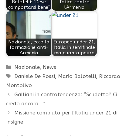
Balotelli: "Deve
fatica contro
comportarsi bene"
l'Armenia
Nazionale, ecco la
Europeo under 21,
formazione anti-
Italia in semifinale
Armenia
ma quanta paura
Categorie
Nazionale
,
News
Tag
Daniele De Rossi
,
Mario Balotelli
,
Riccardo
Montolivo
Galliani in controtendenza: “Scudetto? Ci
credo ancora…”
Missione compiuta per l’Italia under 21 di
Insigne