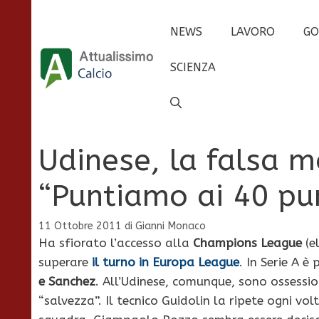
Vai
al
NEWS
LAVORO
GO
contenuto
SCIENZA
Udinese, la falsa m
“Puntiamo ai 40 pu
11 Ottobre 2011
di
Gianni Monaco
Ha sfiorato l’accesso alla
Champions League
(e
superare
il turno in Europa League
. In Serie A è
e Sanchez
. All’Udinese, comunque, sono ossessio
“salvezza”. Il tecnico Guidolin la ripete ogni volt