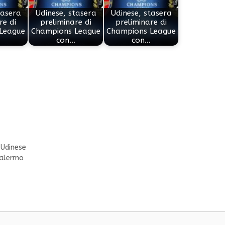
tasera
Udinese, stasera
Udinese, stasera
re di
preliminare di
preliminare di
League
Champions League
Champions League
con…
con…
,
Udinese
 Palermo