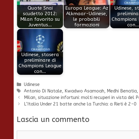
Quote Snai
Europa League: Az
Udinese, s
scudetto 2012:
Alkmaar-Udinese,
prelimina
Milan favorito su
le probabili
Champions 
Juventus…
formazioni
con…
Udinese, stasera
preliminare di
Champions League
con…
Categorie
Udinese
Tag
Antonio Di Natale
,
Kwadwo Asamoah
,
Medhi Benatia
Milan, situazione infortuni: molti recuperi in vista del
L’Italia Under 21 batte anche la Turchia: a Rieti è 2-0
Lascia un commento
Commento