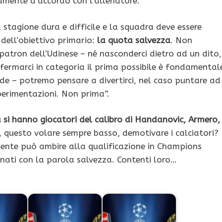
mente d’accordo con l’allenatore.
 stagione dura e difficile e la squadra deve essere
dell’obiettivo primario:
la quota salvezza
. Non
patron dell’Udinese – né nasconderci dietro ad un dito,
fermarci in categoria il prima possibile è fondamental
de – potremo pensare a divertirci, nel caso puntare ad
sperimentazioni. Non prima”.
si hanno giocatori del calibro di Handanovic, Armero,
questo volare sempre basso, demotivare i calciatori?
mente può ambire alla qualificazione in Champions
ati con la parola salvezza. Contenti loro…