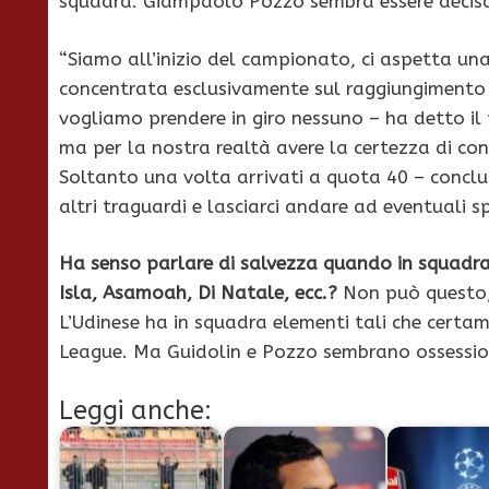
squadra. Giampaolo Pozzo sembra essere decisa
“Siamo all’inizio del campionato, ci aspetta una
concentrata esclusivamente sul raggiungimento 
vogliamo prendere in giro nessuno – ha detto il 
ma per la nostra realtà avere la certezza di con
Soltanto una volta arrivati a quota 40 – conclu
altri traguardi e lasciarci andare ad eventuali 
Ha senso parlare di salvezza quando in squadra 
Isla, Asamoah, Di Natale, ecc.?
Non può questo, 
L’Udinese ha in squadra elementi tali che certa
League. Ma Guidolin e Pozzo sembrano ossession
Leggi anche: