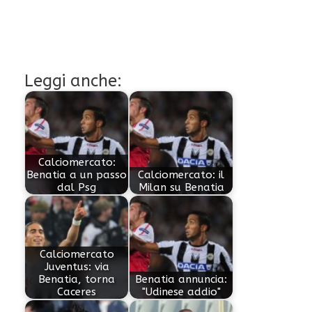
Leggi anche:
Calciomercato:
Benatia a un passo
Calciomercato: il
dal Psg
Milan su Benatia
Calciomercato
Juventus: via
Benatia, torna
Benatia annuncia:
Caceres
"Udinese addio"