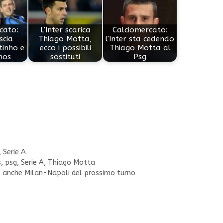
cato:
L'Inter scarica
Calciomercato:
ascia
Thiago Motta,
l'Inter sta cedendo
tinho e
ecco i possibili
Thiago Motta al
nos
sostituti
Psg
,
Serie A
s
,
psg
,
Serie A
,
Thiago Motta
o anche Milan-Napoli del prossimo turno