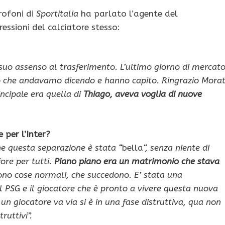
crofoni di
Sportitalia
ha parlato l’agente del
essioni del calciatore stesso:
 suo assenso al trasferimento. L’ultimo giorno di mercat
lo che andavamo dicendo e hanno capito. Ringrazio Morat
ncipale era quella di
Thiago, aveva voglia di nuove
 per l’Inter?
he questa separazione è stata “
bella
“, senza niente di
ore per tutti.
Piano piano era un matrimonio che stava
no cose normali, che succedono. E’ stata una
 il PSG e il giocatore che è pronto a vivere questa nuova
un giocatore va via si è in una fase distruttiva, qua non
ruttivi”.