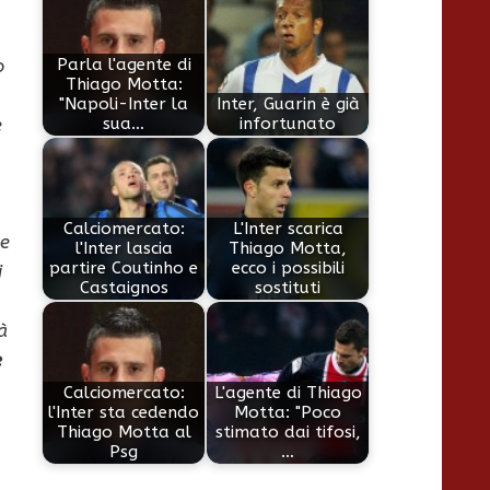
o
Parla l'agente di
Thiago Motta:
"Napoli-Inter la
Inter, Guarin è già
e
sua…
infortunato
Calciomercato:
L'Inter scarica
he
l'Inter lascia
Thiago Motta,
partire Coutinho e
ecco i possibili
i
Castaignos
sostituti
à
e
Calciomercato:
L'agente di Thiago
l'Inter sta cedendo
Motta: "Poco
Thiago Motta al
stimato dai tifosi,
Psg
…