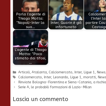
Parla l'agente di
Calciomer
Thiago Motta:
l'Inter l
"Napoli-Inter la
Inter, Guarin è già
partire Cou
sua…
infortunato
Castaig
L'agente di Thiago
Motta: "Poco
stimato dai tifosi,
…
Categorie
Articoli
,
Atalanta
,
Calciomercato
,
Inter
,
Ligue 1
,
News
Tag
Calciomercato
,
Inter
,
Leonardo
,
Ligue 1
,
moratti
,
New
Rinviate Bologna-Fiorentina e Siena-Catania, a rischi
Serie A, le probabili formazioni di Lazio-Milan
Lascia un commento