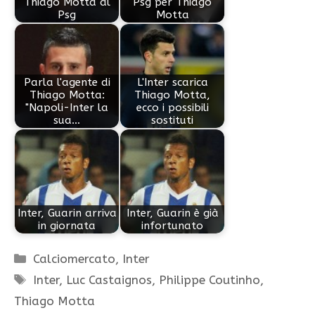
Thiago Motta al
Psg per Thiago
Psg
Motta
Parla l'agente di
L'Inter scarica
Thiago Motta:
Thiago Motta,
"Napoli-Inter la
ecco i possibili
sua…
sostituti
Inter, Guarin arriva
Inter, Guarin è già
in giornata
infortunato
Categorie
Calciomercato
,
Inter
Tag
Inter
,
Luc Castaignos
,
Philippe Coutinho
,
Thiago Motta